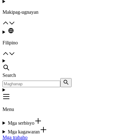
Makipag-ugnayan
Filipino
Search
Menu
Mga serbisyo
Mga kagawaran
Mga trabaho