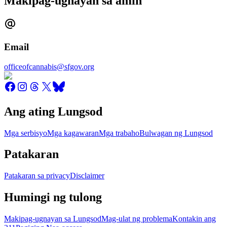
Makipag-ugnayan sa amin
Email
officeofcannabis@sfgov.org
Ang ating Lungsod
Mga serbisyo
Mga kagawaran
Mga trabaho
Bulwagan ng Lungsod
Patakaran
Patakaran sa privacy
Disclaimer
Humingi ng tulong
Makipag-ugnayan sa Lungsod
Mag-ulat ng problema
Kontakin ang