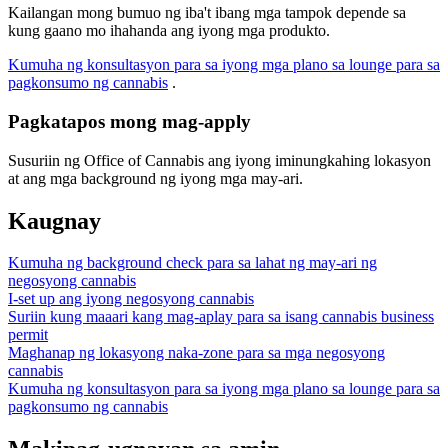
Kailangan mong bumuo ng iba't ibang mga tampok depende sa
kung gaano mo ihahanda ang iyong mga produkto.
Kumuha ng konsultasyon para sa iyong mga plano sa lounge para sa
pagkonsumo ng cannabis
.
Pagkatapos mong mag-apply
Susuriin ng Office of Cannabis ang iyong iminungkahing lokasyon
at ang mga background ng iyong mga may-ari.
Kaugnay
Kumuha ng background check para sa lahat ng may-ari ng
negosyong cannabis
I-set up ang iyong negosyong cannabis
Suriin kung maaari kang mag-aplay para sa isang cannabis business
permit
Maghanap ng lokasyong naka-zone para sa mga negosyong
cannabis
Kumuha ng konsultasyon para sa iyong mga plano sa lounge para sa
pagkonsumo ng cannabis