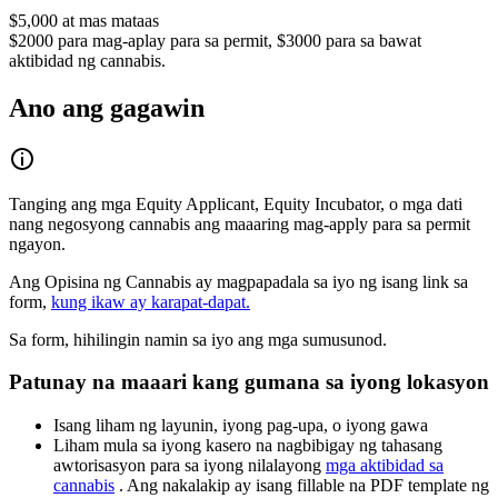
$5,000 at mas mataas
$2000 para mag-aplay para sa permit, $3000 para sa bawat
aktibidad ng cannabis.
Ano ang gagawin
Tanging ang mga Equity Applicant, Equity Incubator, o mga dati
nang negosyong cannabis ang maaaring mag-apply para sa permit
ngayon.
Ang Opisina ng Cannabis ay magpapadala sa iyo ng isang link sa
form,
kung ikaw ay karapat-dapat.
Sa form, hihilingin namin sa iyo ang mga sumusunod.
Patunay na maaari kang gumana sa iyong lokasyon
Isang liham ng layunin, iyong pag-upa, o iyong gawa
Liham mula sa iyong kasero na nagbibigay ng tahasang
awtorisasyon para sa iyong nilalayong
mga aktibidad sa
cannabis
. Ang nakalakip ay isang fillable na PDF template ng