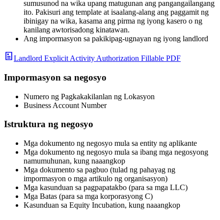
sumusunod na wika upang matugunan ang pangangailangang
ito. Pakisuri ang template at isaalang-alang ang paggamit ng
ibinigay na wika, kasama ang pirma ng iyong kasero o ng
kanilang awtorisadong kinatawan.
Ang impormasyon sa pakikipag-ugnayan ng iyong landlord
Landlord Explicit Activity Authorization Fillable PDF
Impormasyon sa negosyo
Numero ng Pagkakakilanlan ng Lokasyon
Business Account Number
Istruktura ng negosyo
Mga dokumento ng negosyo mula sa entity ng aplikante
Mga dokumento ng negosyo mula sa ibang mga negosyong
namumuhunan, kung naaangkop
Mga dokumento sa pagbuo (tulad ng pahayag ng
impormasyon o mga artikulo ng organisasyon)
Mga kasunduan sa pagpapatakbo (para sa mga LLC)
Mga Batas (para sa mga korporasyong C)
Kasunduan sa Equity Incubation, kung naaangkop