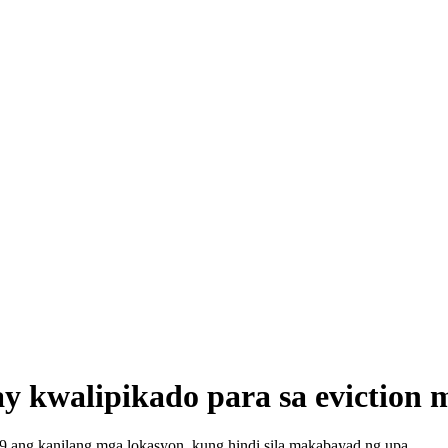
ay kwalipikado para sa eviction
9 ang kanilang mga lokasyon, kung hindi sila makabayad ng upa.