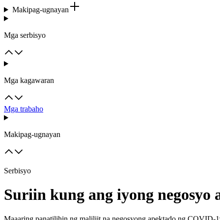
Makipag-ugnayan
Mga serbisyo
Mga kagawaran
Mga trabaho
Makipag-ugnayan
Serbisyo
Suriin kung ang iyong negosyo 
Maaaring panatilihin ng maliliit na negosyong apektado ng COVID-1