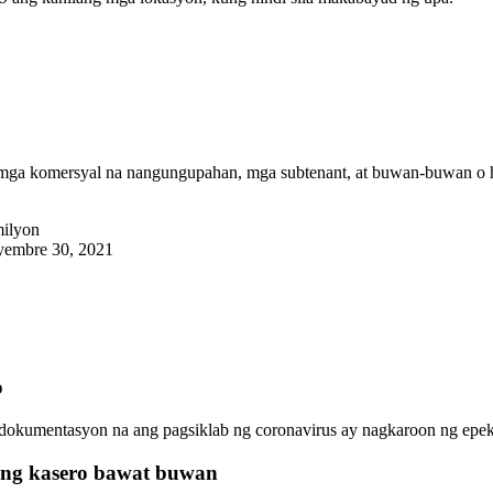
a mga komersyal na nangungupahan, mga subtenant, at buwan-buwan o
milyon
yembre 30, 2021
o
okumentasyon na ang pagsiklab ng coronavirus ay nagkaroon ng epekt
yong kasero bawat buwan