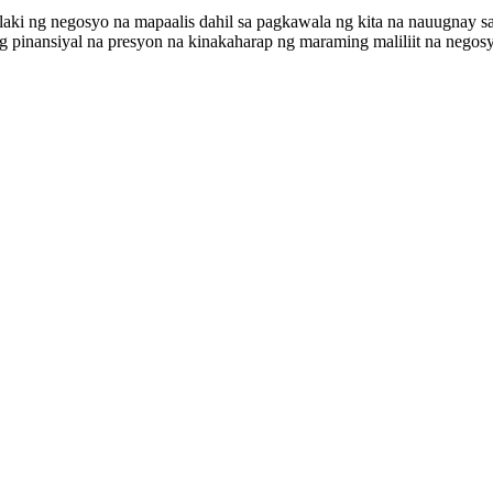
ki ng negosyo na mapaalis dahil sa pagkawala ng kita na nauugnay sa
inansiyal na presyon na kinakaharap ng maraming maliliit na negos