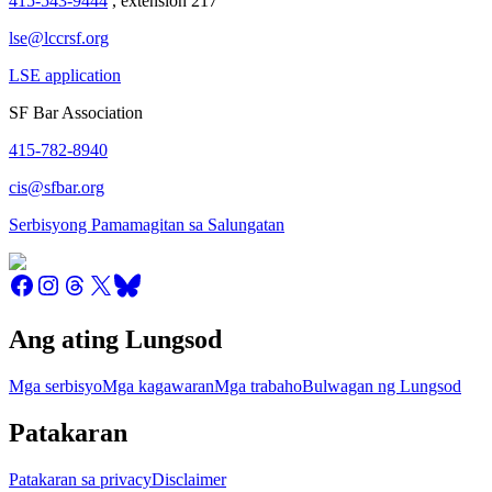
415-543-9444
, extension 217
lse@lccrsf.org
LSE application
SF Bar Association
415-782-8940
cis@sfbar.org
Serbisyong Pamamagitan sa Salungatan
Ang ating Lungsod
Mga serbisyo
Mga kagawaran
Mga trabaho
Bulwagan ng Lungsod
Patakaran
Patakaran sa privacy
Disclaimer