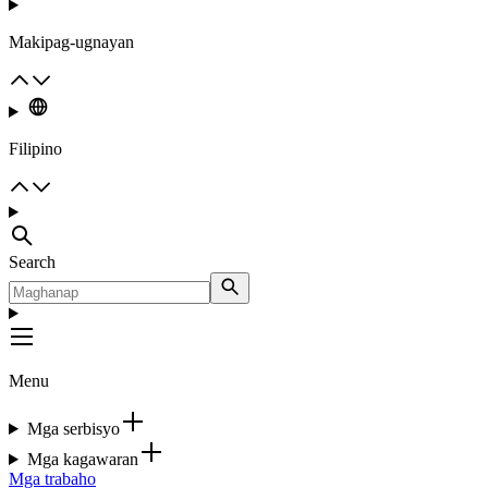
Makipag-ugnayan
Filipino
Search
Menu
Mga serbisyo
Mga kagawaran
Mga trabaho