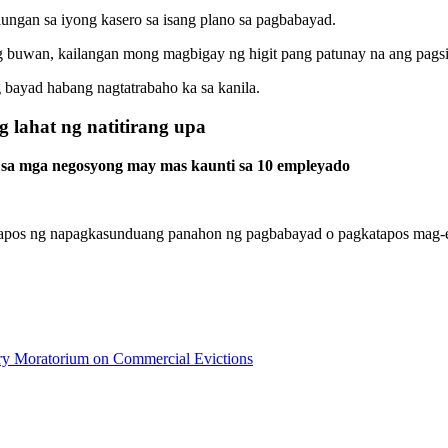
ungan sa iyong kasero sa isang plano sa pagbabayad.
g buwan, kailangan mong magbigay ng higit pang patunay na ang pagsi
 bayad habang nagtatrabaho ka sa kanila.
lahat ng natitirang upa
 sa mga negosyong may mas kaunti sa 10 empleyado
atapos ng napagkasunduang panahon ng pagbabayad o pagkatapos mag-e
ry Moratorium on Commercial Evictions