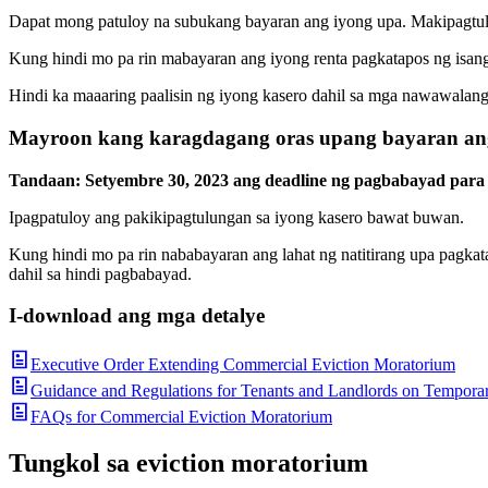
Dapat mong patuloy na subukang bayaran ang iyong upa. Makipagtul
Kung hindi mo pa rin mabayaran ang iyong renta pagkatapos ng isan
Hindi ka maaaring paalisin ng iyong kasero dahil sa mga nawawalang
Mayroon kang karagdagang oras upang bayaran ang 
Tandaan: Setyembre 30, 2023 ang deadline ng pagbabayad para
Ipagpatuloy ang pakikipagtulungan sa iyong kasero bawat buwan.
Kung hindi mo pa rin nababayaran ang lahat ng natitirang upa pagk
dahil sa hindi pagbabayad.
I-download ang mga detalye
Executive Order Extending Commercial Eviction Moratorium
Guidance and Regulations for Tenants and Landlords on Tempora
FAQs for Commercial Eviction Moratorium
Tungkol sa eviction moratorium