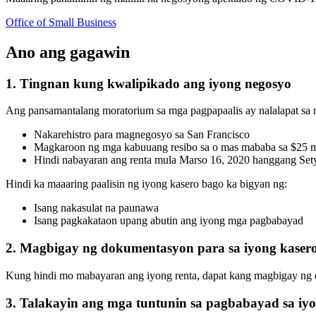
Office of Small Business
Ano ang gagawin
1. Tingnan kung kwalipikado ang iyong negosyo
Ang pansamantalang moratorium sa mga pagpapaalis ay nalalapat s
Nakarehistro para magnegosyo sa San Francisco
Magkaroon ng mga kabuuang resibo sa o mas mababa sa $25 
Hindi nabayaran ang renta mula Marso 16, 2020 hanggang Set
Hindi ka maaaring paalisin ng iyong kasero bago ka bigyan ng:
Isang nakasulat na paunawa
Isang pagkakataon upang abutin ang iyong mga pagbabayad
2. Magbigay ng dokumentasyon para sa iyong kaser
Kung hindi mo mabayaran ang iyong renta, dapat kang magbigay ng d
3. Talakayin ang mga tuntunin sa pagbabayad sa i