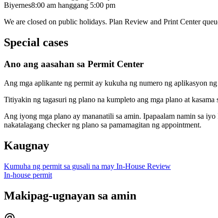
Biyernes
8:00 am
hanggang
5:00 pm
We are closed on public holidays. Plan Review and Print Center queue
Special cases
Ano ang aasahan sa Permit Center
Ang mga aplikante ng permit ay kukuha ng numero ng aplikasyon ng pe
Titiyakin ng tagasuri ng plano na kumpleto ang mga plano at kasama
Ang iyong mga plano ay mananatili sa amin. Ipapaalam namin sa iy
nakatalagang checker ng plano sa pamamagitan ng appointment.
Kaugnay
Kumuha ng permit sa gusali na may In-House Review
In-house permit
Makipag-ugnayan sa amin