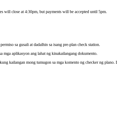
s will close at 4:30pm, but payments will be accepted until 5pm.
rmiso sa gusali at dadalhin sa isang pre-plan check station.
 sa mga aplikasyon ang lahat ng kinakailangang dokumento.
o kung kailangan mong tumugon sa mga komento ng checker ng plano. 