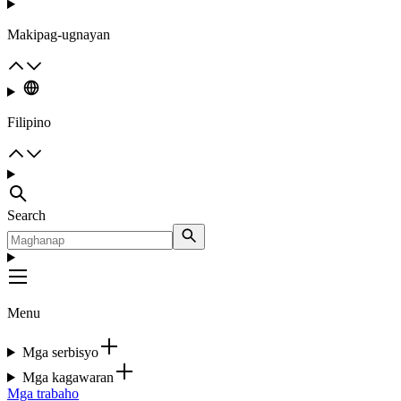
Makipag-ugnayan
Filipino
Search
Menu
Mga serbisyo
Mga kagawaran
Mga trabaho