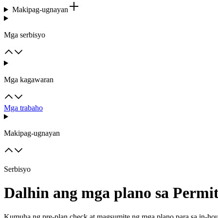
Makipag-ugnayan
Mga serbisyo
Mga kagawaran
Mga trabaho
Makipag-ugnayan
Serbisyo
Dalhin ang mga plano sa Permit 
Kumuha ng pre-plan check at magsumite ng mga plano para sa in-hous