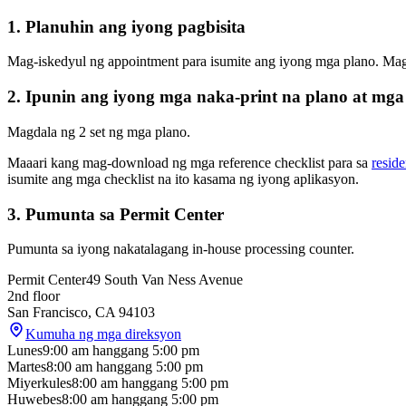
1. Planuhin ang iyong pagbisita
Mag-iskedyul ng appointment para isumite ang iyong mga plano. Mag-
2. Ipunin ang iyong mga naka-print na plano at mg
Magdala ng 2 set ng mga plano.
Maaari kang mag-download ng mga reference checklist para sa
reside
isumite ang mga checklist na ito kasama ng iyong aplikasyon.
3. Pumunta sa Permit Center
Pumunta sa iyong nakatalagang in-house processing counter.
Permit Center
49 South Van Ness Avenue
2nd floor
San Francisco
,
CA
94103
Kumuha ng mga direksyon
Lunes
9:00 am
hanggang
5:00 pm
Martes
8:00 am
hanggang
5:00 pm
Miyerkules
8:00 am
hanggang
5:00 pm
Huwebes
8:00 am
hanggang
5:00 pm