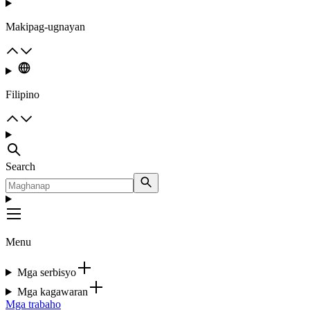
Makipag-ugnayan
Filipino
Search
Menu
Mga serbisyo
Mga kagawaran
Mga trabaho