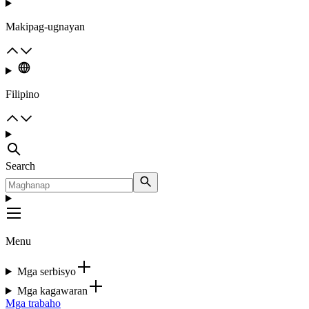
Makipag-ugnayan
Filipino
Search
Menu
Mga serbisyo
Mga kagawaran
Mga trabaho