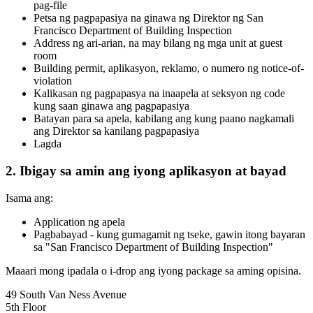
pag-file
Petsa ng pagpapasiya na ginawa ng Direktor ng San
Francisco Department of Building Inspection
Address ng ari-arian, na may bilang ng mga unit at guest
room
Building permit, aplikasyon, reklamo, o numero ng notice-of-
violation
Kalikasan ng pagpapasya na inaapela at seksyon ng code
kung saan ginawa ang pagpapasiya
Batayan para sa apela, kabilang ang kung paano nagkamali
ang Direktor sa kanilang pagpapasiya
Lagda
2. Ibigay sa amin ang iyong aplikasyon at bayad
Isama ang:
Application ng apela
Pagbabayad - kung gumagamit ng tseke, gawin itong bayaran
sa "San Francisco Department of Building Inspection"
Maaari mong ipadala o i-drop ang iyong package sa aming opisina.
49 South Van Ness Avenue
5th Floor