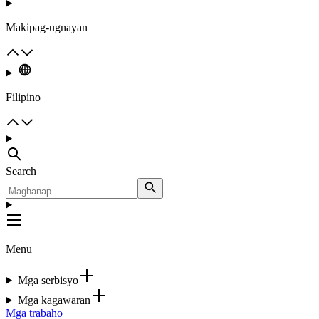
Makipag-ugnayan
Filipino
Search
Menu
Mga serbisyo
Mga kagawaran
Mga trabaho