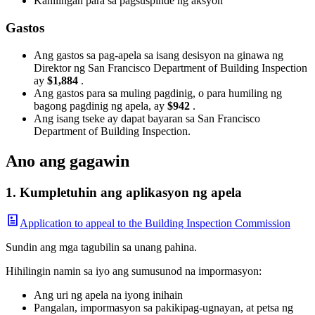
Kahilingan para sa pagsuspinde ng aksyon
Gastos
Ang gastos sa pag-apela sa isang desisyon na ginawa ng
Direktor ng San Francisco Department of Building Inspection
ay
$1,884
.
Ang gastos para sa muling pagdinig, o para humiling ng
bagong pagdinig ng apela, ay
$942
.
Ang isang tseke ay dapat bayaran sa San Francisco
Department of Building Inspection.
Ano ang gagawin
1. Kumpletuhin ang aplikasyon ng apela
Application to appeal to the Building Inspection Commission
Sundin ang mga tagubilin sa unang pahina.
Hihilingin namin sa iyo ang sumusunod na impormasyon:
Ang uri ng apela na iyong inihain
Pangalan, impormasyon sa pakikipag-ugnayan, at petsa ng