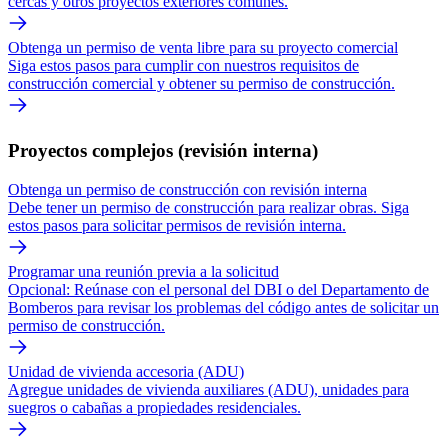
cercas y otros proyectos exteriores comunes.
Obtenga un permiso de venta libre para su proyecto comercial
Siga estos pasos para cumplir con nuestros requisitos de
construcción comercial y obtener su permiso de construcción.
Proyectos complejos (revisión interna)
Obtenga un permiso de construcción con revisión interna
Debe tener un permiso de construcción para realizar obras. Siga
estos pasos para solicitar permisos de revisión interna.
Programar una reunión previa a la solicitud
Opcional: Reúnase con el personal del DBI o del Departamento de
Bomberos para revisar los problemas del código antes de solicitar un
permiso de construcción.
Unidad de vivienda accesoria (ADU)
Agregue unidades de vivienda auxiliares (ADU), unidades para
suegros o cabañas a propiedades residenciales.