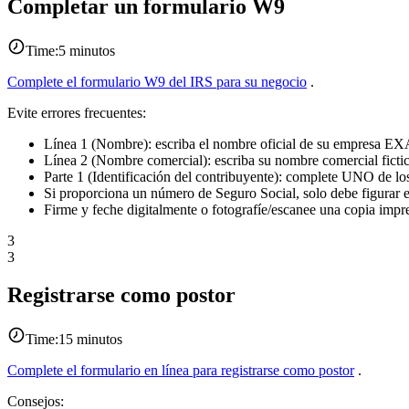
Completar un formulario W9
Time:
5 minutos
Complete el formulario W9 del IRS para su negocio
.
Evite errores frecuentes:
Línea 1 (Nombre): escriba el nombre oficial de su empresa 
Línea 2 (Nombre comercial): escriba su nombre comercial fic
Parte 1 (Identificación del contribuyente): complete UNO de 
Si proporciona un número de Seguro Social, solo debe figurar 
Firme y feche digitalmente o fotografíe/escanee una copia impr
3
3
Registrarse como postor
Time:
15 minutos
Complete el formulario en línea para registrarse como postor
.
Consejos: