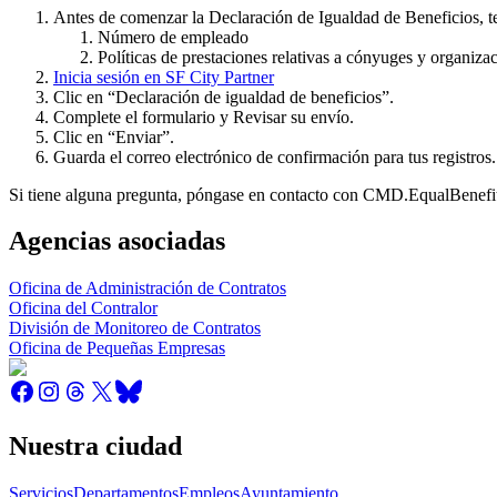
Antes de comenzar la Declaración de Igualdad de Beneficios, t
Número de empleado
Políticas de prestaciones relativas a cónyuges y organiz
Inicia sesión en SF City Partner
Clic en “Declaración de igualdad de beneficios”.
Complete el formulario y Revisar su envío.
Clic en “Enviar”.
Guarda el correo electrónico de confirmación para tus registros.
Si tiene alguna pregunta, póngase en contacto con CMD.EqualBenef
Agencias asociadas
Oficina de Administración de Contratos
Oficina del Contralor
División de Monitoreo de Contratos
Oficina de Pequeñas Empresas
Nuestra ciudad
Servicios
Departamentos
Empleos
Ayuntamiento