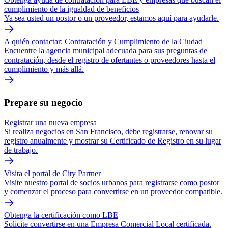
cumplimiento de la igualdad de beneficios
Ya sea usted un postor o un proveedor, estamos aquí para ayudarle.
A quién contactar: Contratación y Cumplimiento de la Ciudad
Encuentre la agencia municipal adecuada para sus preguntas de
contratación, desde el registro de ofertantes o proveedores hasta el
cumplimiento y más allá.
Prepare su negocio
Registrar una nueva empresa
Si realiza negocios en San Francisco, debe registrarse, renovar su
registro anualmente y mostrar su Certificado de Registro en su lugar
de trabajo.
Visita el portal de City Partner
Visite nuestro portal de socios urbanos para registrarse como postor
y comenzar el proceso para convertirse en un proveedor compatible.
Obtenga la certificación como LBE
Solicite convertirse en una Empresa Comercial Local certificada.