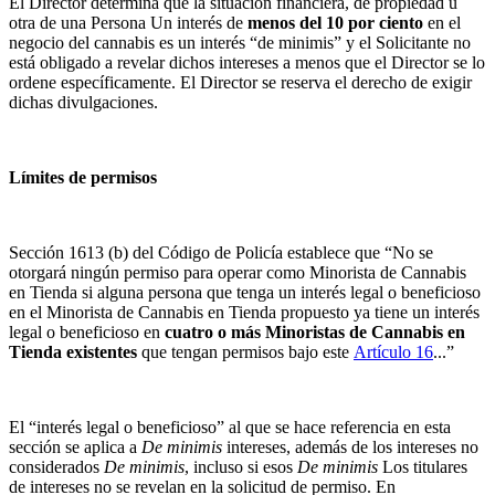
El Director determina que la situación financiera, de propiedad u
otra de una Persona
Un interés de
menos del 10 por ciento
en el
negocio del cannabis es un interés “de minimis” y el Solicitante no
está obligado a revelar dichos intereses a menos que el Director se lo
ordene específicamente. El Director se reserva el derecho de exigir
dichas divulgaciones.
Límites de permisos
Sección
1613 (b)
del Código de Policía establece que “No se
otorgará ningún permiso para operar como Minorista de Cannabis
en Tienda si alguna persona que tenga un interés legal o beneficioso
en el Minorista de Cannabis en Tienda propuesto ya tiene un interés
legal o beneficioso en
cuatro o más Minoristas de Cannabis en
Tienda existentes
que tengan permisos bajo este
Artículo 16
...”
El “interés legal o beneficioso” al que se hace referencia en esta
sección se aplica a
De minimis
intereses, además de los intereses no
considerados
De minimis
, incluso si esos
De minimis
Los titulares
de intereses no se revelan en la solicitud de permiso. En