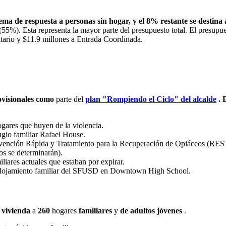
stema de respuesta a personas sin hogar, y el 8% restante se destina 
(55%). Esta representa la mayor parte del presupuesto total. El presup
tario y $11.9 millones a Entrada Coordinada.
ovisionales como
parte del
plan "Rompiendo el Ciclo" del alcalde
. 
ogares que huyen de la violencia.
ugio familiar Rafael House.
vención Rápida y Tratamiento para la Recuperación de Opiáceos (REST
ios se determinarán).
liares actuales que estaban por expirar.
 alojamiento familiar del SFUSD en Downtown High School.
 vivienda
a
260
hogares
familiares
y
de adultos jóvenes
.