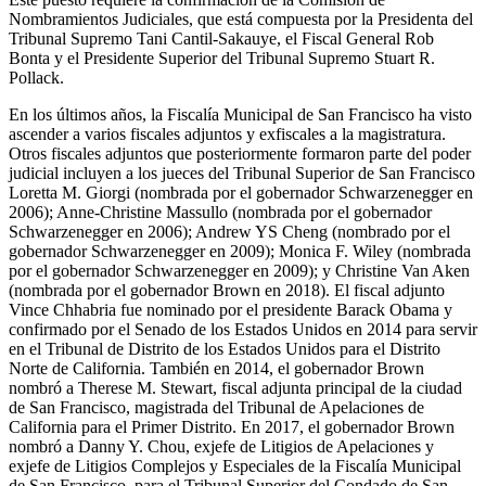
Nombramientos Judiciales, que está compuesta por la Presidenta del
Tribunal Supremo Tani Cantil-Sakauye, el Fiscal General Rob
Bonta y el Presidente Superior del Tribunal Supremo Stuart R.
Pollack.
En los últimos años, la Fiscalía Municipal de San Francisco ha visto
ascender a varios fiscales adjuntos y exfiscales a la magistratura.
Otros fiscales adjuntos que posteriormente formaron parte del poder
judicial incluyen a los jueces del Tribunal Superior de San Francisco
Loretta M. Giorgi (nombrada por el gobernador Schwarzenegger en
2006); Anne-Christine Massullo (nombrada por el gobernador
Schwarzenegger en 2006); Andrew YS Cheng (nombrado por el
gobernador Schwarzenegger en 2009); Monica F. Wiley (nombrada
por el gobernador Schwarzenegger en 2009); y Christine Van Aken
(nombrada por el gobernador Brown en 2018). El fiscal adjunto
Vince Chhabria fue nominado por el presidente Barack Obama y
confirmado por el Senado de los Estados Unidos en 2014 para servir
en el Tribunal de Distrito de los Estados Unidos para el Distrito
Norte de California. También en 2014, el gobernador Brown
nombró a Therese M. Stewart, fiscal adjunta principal de la ciudad
de San Francisco, magistrada del Tribunal de Apelaciones de
California para el Primer Distrito. En 2017, el gobernador Brown
nombró a Danny Y. Chou, exjefe de Litigios de Apelaciones y
exjefe de Litigios Complejos y Especiales de la Fiscalía Municipal
de San Francisco, para el Tribunal Superior del Condado de San