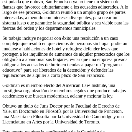
estipulada que obtuvo, San Francisco ya no tiene un sistema de
fianzas que favorece arbitrariamente a los acusados ​​adinerados. A lo
largo de ese proceso, Goldman reunió a un amplio grupo de partes
interesadas, a menudo con intereses divergentes, para crear un
sistema justo que garantice la seguridad pública y sea viable para las
fuerzas del orden y los departamentos municipales.
Su trabajo incluye negociar con éxito una resolución a un caso
complejo que resultó en que cientos de personas sin hogar pudieran
mudarse a habitaciones de hotel y refugios; defender leyes que
protegen a los inquilinos de aumentos de alquiler pretextados que los
obligarían a abandonar sus hogares; evitar que una empresa privada
obligue a los acusados ​​de hurto en tiendas a pagar un "programa
educativo" para ser liberados de la detención; y defender las
regulaciones de alquiler a corto plazo de San Francisco.
Goldman es miembro electo del American Law Institute, una
prestigiosa organización de miembros legales que produce trabajos
académicos que buscan modernizar, aclarar y mejorar la ley.
Obtuvo un título de Juris Doctor por la Facultad de Derecho de
Yale, un Doctorado en Filosofía por la Universidad de Princeton,
una Maestría en Filosofía por la Universidad de Cambridge y una
Licenciatura en Artes por la Universidad de Toronto.
Este puesto requiere la confirmación de la Comisión de