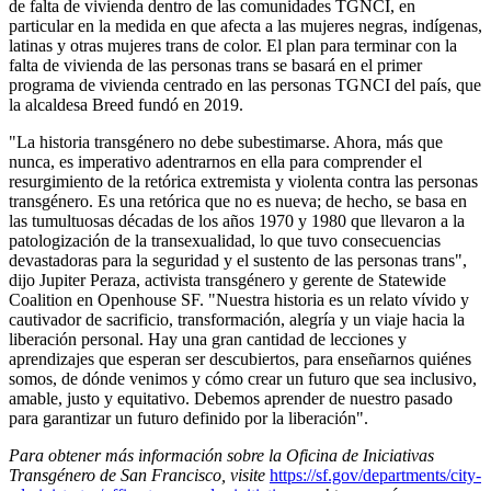
de falta de vivienda dentro de las comunidades TGNCI, en
particular en la medida en que afecta a las mujeres negras, indígenas,
latinas y otras mujeres trans de color. El plan para terminar con la
falta de vivienda de las personas trans se basará en el primer
programa de vivienda centrado en las personas TGNCI del país, que
la alcaldesa Breed fundó en 2019.
"La historia transgénero no debe subestimarse. Ahora, más que
nunca, es imperativo adentrarnos en ella para comprender el
resurgimiento de la retórica extremista y violenta contra las personas
transgénero. Es una retórica que no es nueva; de hecho, se basa en
las tumultuosas décadas de los años 1970 y 1980 que llevaron a la
patologización de la transexualidad, lo que tuvo consecuencias
devastadoras para la seguridad y el sustento de las personas trans",
dijo Jupiter Peraza, activista transgénero y gerente de Statewide
Coalition en Openhouse SF. "Nuestra historia es un relato vívido y
cautivador de sacrificio, transformación, alegría y un viaje hacia la
liberación personal. Hay una gran cantidad de lecciones y
aprendizajes que esperan ser descubiertos, para enseñarnos quiénes
somos, de dónde venimos y cómo crear un futuro que sea inclusivo,
amable, justo y equitativo. Debemos aprender de nuestro pasado
para garantizar un futuro definido por la liberación".
Para obtener más información sobre la Oficina de Iniciativas
Transgénero de San Francisco, visite
https://sf.gov/departments/city-