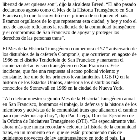
libertad de ser quienes son”, dijo la alcaldesa Breed. “El año pasado
declaramos agosto como el Mes de la Historia Transgénero en San
Francisco, lo que lo convirtió en el primero de su tipo en el país.
Estamos orgullosos de lo que representa esta ciudad, y hoy y todo el
mes de agosto reflejamos la resiliencia de la comunidad transgénero
y el compromiso de San Francisco de apoyar y proteger los
derechos de las personas trans”.
El Mes de la Historia Transgénero conmemora el 57.º aniversario de
los disturbios de la cafetería Compton's, que ocurrieron en agosto de
1966 en el distrito Tenderloin de San Francisco y marcaron el
comienzo del activismo transgénero en San Francisco. Este
incidente, que fue una respuesta al acoso policial violento y
constante, fue uno de los primeros levantamientos LGBTQ en la
historia de los Estados Unidos, anterior a los disturbios más
conocidos de Stonewall en 1969 en la ciudad de Nueva York.
“Al celebrar nuestro segundo Mes de la Historia Transgénero anual
en San Francisco, honramos el trabajo, la defensa y la historia de los
miembros y activistas de la comunidad trans que allanaron el camino
para que estemos aquí hoy”, dijo Pau Crego, Director Ejecutivo de
la Oficina de Iniciativas Transgénero (OTI). “Es especialmente vital
ahora más que nunca recordar y celebrar la historia de la comunidad
trans, en un momento en el que se están proponiendo más de
quinientos proyectos de ley antitransgénero en todo el país. La