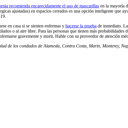
ornia recomienda encarecidamente el uso de mascarillas
en la mayoría de
icas ajustadas) en espacios cerrados es una opción inteligente que ayu
-19.
rse en casa si se sienten enfermas y
hacerse la prueba
de inmediato. La
ntilados o al aire libre. Para las personas que tienen más probabilida
nfermarse gravemente y morir. Hable con su proveedor de atención médi
 salud de los condados de Alameda, Contra Costa, Marin, Monterey, Na