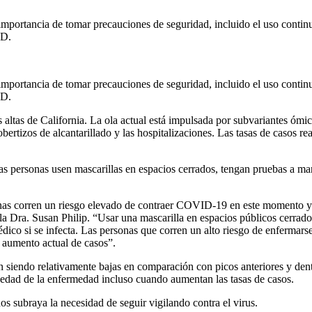
mportancia de tomar precauciones de seguridad, incluido el uso continuo
ID.
mportancia de tomar precauciones de seguridad, incluido el uso continuo
ID.
 altas de California. La ola actual está impulsada por subvariantes ómi
bertizos de alcantarillado y las hospitalizaciones. Las tasas de casos re
las personas usen mascarillas en espacios cerrados, tengan pruebas a ma
as corren un riesgo elevado de contraer COVID-19 en este momento y 
 la Dra. Susan Philip. “Usar una mascarilla en espacios públicos cerrado
édico si se infecta. Las personas que corren un alto riesgo de enfermar
 aumento actual de casos”.
n siendo relativamente bajas en comparación con picos anteriores y de
avedad de la enfermedad incluso cuando aumentan las tasas de casos.
s subraya la necesidad de seguir vigilando contra el virus.