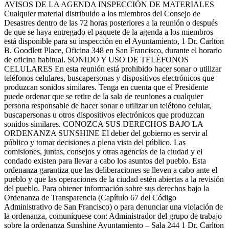
AVISOS DE LA AGENDA INSPECCIÓN DE MATERIALES
Cualquier material distribuido a los miembros del Consejo de
Desastres dentro de las 72 horas posteriores a la reunión o después
de que se haya entregado el paquete de la agenda a los miembros
está disponible para su inspección en el Ayuntamiento, 1 Dr. Carlton
B. Goodlett Place, Oficina 348 en San Francisco, durante el horario
de oficina habitual. SONIDO Y USO DE TELÉFONOS
CELULARES En esta reunión está prohibido hacer sonar o utilizar
teléfonos celulares, buscapersonas y dispositivos electrónicos que
produzcan sonidos similares. Tenga en cuenta que el Presidente
puede ordenar que se retire de la sala de reuniones a cualquier
persona responsable de hacer sonar o utilizar un teléfono celular,
buscapersonas u otros dispositivos electrónicos que produzcan
sonidos similares. CONOZCA SUS DERECHOS BAJO LA
ORDENANZA SUNSHINE El deber del gobierno es servir al
público y tomar decisiones a plena vista del público. Las
comisiones, juntas, consejos y otras agencias de la ciudad y el
condado existen para llevar a cabo los asuntos del pueblo. Esta
ordenanza garantiza que las deliberaciones se lleven a cabo ante el
pueblo y que las operaciones de la ciudad estén abiertas a la revisión
del pueblo. Para obtener información sobre sus derechos bajo la
Ordenanza de Transparencia (Capítulo 67 del Código
Administrativo de San Francisco) o para denunciar una violación de
la ordenanza, comuníquese con: Administrador del grupo de trabajo
sobre la ordenanza Sunshine Ayuntamiento – Sala 244 1 Dr. Carlton