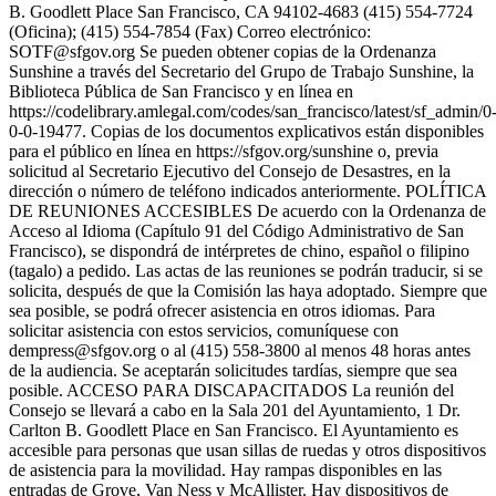
B. Goodlett Place San Francisco, CA 94102-4683 (415) 554-7724
(Oficina); (415) 554-7854 (Fax) Correo electrónico:
SOTF@sfgov.org Se pueden obtener copias de la Ordenanza
Sunshine a través del Secretario del Grupo de Trabajo Sunshine, la
Biblioteca Pública de San Francisco y en línea en
https://codelibrary.amlegal.com/codes/san_francisco/latest/sf_admin/0
0-0-19477. Copias de los documentos explicativos están disponibles
para el público en línea en https://sfgov.org/sunshine o, previa
solicitud al Secretario Ejecutivo del Consejo de Desastres, en la
dirección o número de teléfono indicados anteriormente. POLÍTICA
DE REUNIONES ACCESIBLES De acuerdo con la Ordenanza de
Acceso al Idioma (Capítulo 91 del Código Administrativo de San
Francisco), se dispondrá de intérpretes de chino, español o filipino
(tagalo) a pedido. Las actas de las reuniones se podrán traducir, si se
solicita, después de que la Comisión las haya adoptado. Siempre que
sea posible, se podrá ofrecer asistencia en otros idiomas. Para
solicitar asistencia con estos servicios, comuníquese con
dempress@sfgov.org o al (415) 558-3800 al menos 48 horas antes
de la audiencia. Se aceptarán solicitudes tardías, siempre que sea
posible. ACCESO PARA DISCAPACITADOS La reunión del
Consejo se llevará a cabo en la Sala 201 del Ayuntamiento, 1 Dr.
Carlton B. Goodlett Place en San Francisco. El Ayuntamiento es
accesible para personas que usan sillas de ruedas y otros dispositivos
de asistencia para la movilidad. Hay rampas disponibles en las
entradas de Grove, Van Ness y McAllister. Hay dispositivos de