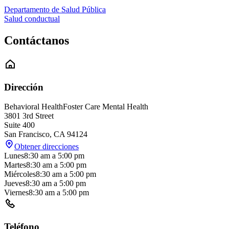
Departamento de Salud Pública
Salud conductual
Contáctanos
Dirección
Behavioral Health
Foster Care Mental Health
3801 3rd Street
Suite 400
San Francisco
,
CA
94124
Obtener direcciones
Lunes
8:30 am
a
5:00 pm
Martes
8:30 am
a
5:00 pm
Miércoles
8:30 am
a
5:00 pm
Jueves
8:30 am
a
5:00 pm
Viernes
8:30 am
a
5:00 pm
Teléfono