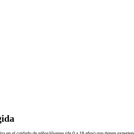
gida
a en el cuidado de niños/jóvenes (de 0 a 18 años) que tienen experienci