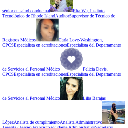
sénior en salud conductual
Rita Wu, Instituto
Tecnológico de Rhode Island
Auditor
Supervisor de Técnico de
Registros Médicos
Carla Love-Washington,
CPCS
Especialista en acreditaciones
Especialista del Departamento
de Servicios al Personal Médico
Felicia Davis,
CPCS
Especialista en acreditaciones
Especialista del Departamento
de Servicios al Personal Médico
Lilia Barajas
López
Analista de cumplimiento
Analista Administrativo
Teresita (Tessie) Francisco
Ayudante Administrativo
Secretario