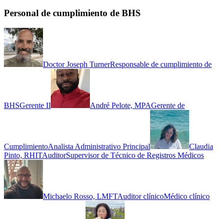
Personal de cumplimiento de BHS
Doctor Joseph Turner
Responsable de cumplimiento de
BHS
Gerente II
André Pelote, MPA
Gerente de
Cumplimiento
Analista Administrativo Principal
Claudia
Pinto, RHIT
Auditor
Supervisor de Técnico de Registros Médicos
Michaelo Rosso, LMFT
Auditor clínico
Médico clínico