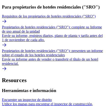
Para propietarios de hoteles residenciales ("SRO")
Requisitos de los propietarios de hoteles residenciales ("SRO")
Propietarios de hoteles residenciales ("SRO"): complete su Informe
de uso anual de la unidad
Envíe su informe, registros diarios, plano de planta y tarifa antes del
1 de noviembre de cada año.
Propietarios de hoteles residenciales ("SRO"): presenten un informe
sobre el estado de los hoteles residenciales
Envíe su informe antes de vender o transferir el título de un hotel
residencial.
Resources
Herramientas e información
Encuentre un inspector de distrito
Utilice los mapas para encontrar el inspector de construcción,