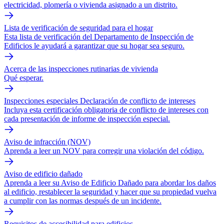
electricidad, plomería o vivienda asignado a un distrito.
Lista de verificación de seguridad para el hogar
Esta lista de verificación del Departamento de Inspección de
Edificios le ayudará a garantizar que su hogar sea seguro.
Acerca de las inspecciones rutinarias de vivienda
Qué esperar.
Inspecciones especiales Declaración de conflicto de intereses
Incluya esta certificación obligatoria de conflicto de intereses con
cada presentación de informe de inspección especial.
Aviso de infracción (NOV)
Aprenda a leer un NOV para corregir una violación del código.
Aviso de edificio dañado
Aprenda a leer su Aviso de Edificio Dañado para abordar los daños
al edificio, restablecer la seguridad y hacer que su propiedad vuelva
a cumplir con las normas después de un incidente.
Requisitos de accesibilidad para edificios