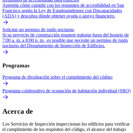
Aprenda cómo cumplir con los requisitos de accesibilidad en San
Francisco según la Ley de Estadounidenses con Discapacidades
(ADA) y descubra dónde obtener ayuda o apoyo financiero.
Solicitar un permiso de ruido nocturno
Si su proyecto de construcción requiere trabajar fuera del horario de
7:00 a. m. a 8:00 p. m., es posible que necesite un permiso de ruido
nocturno del Departamento de Inspección de Edificios.
Programas
Programa de divulgación sobre el cumplimiento del código
Programa colaborativo de ocupación de habitación individual (SRO)
Acerca de
Los Servicios de Inspección inspeccionan los edificios para verificar
el cumplimiento de los requisitos del código, el alcance del trabajo