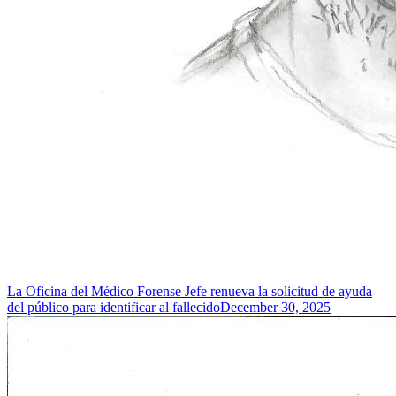
La Oficina del Médico Forense Jefe renueva la solicitud de ayuda
del público para identificar al fallecido
December 30, 2025