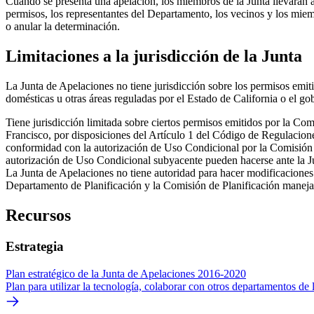
Cuando se presenta una apelación, los miembros de la Junta llevarán a 
permisos, los representantes del Departamento, los vecinos y los mie
o anular la determinación.
Limitaciones a la jurisdicción de la Junta
La Junta de Apelaciones no tiene jurisdicción sobre los permisos emi
domésticas u otras áreas reguladas por el Estado de California o el gob
Tiene jurisdicción limitada sobre ciertos permisos emitidos por la C
Francisco, por disposiciones del Artículo 1 del Código de Regulacion
conformidad con la autorización de Uso Condicional por la Comisión d
autorización de Uso Condicional subyacente pueden hacerse ante la J
La Junta de Apelaciones no tiene autoridad para hacer modificaciones 
Departamento de Planificación y la Comisión de Planificación maneja
Recursos
Estrategia
Plan estratégico de la Junta de Apelaciones 2016-2020
Plan para utilizar la tecnología, colaborar con otros departamentos de l