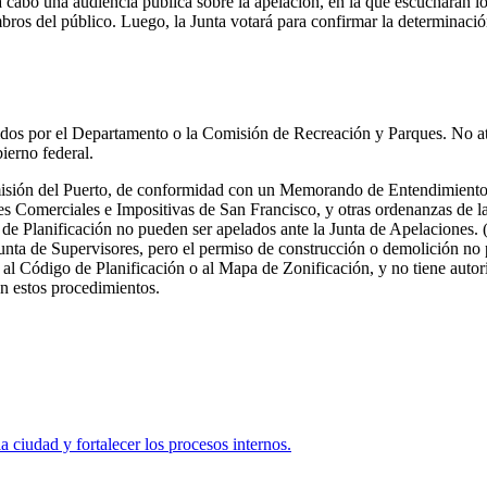
cabo una audiencia pública sobre la apelación, en la que escucharán los 
mbros del público. Luego, la Junta votará para confirmar la determinac
tidos por el Departamento o la Comisión de Recreación y Parques. No a
ierno federal.
omisión del Puerto, de conformidad con un Memorando de Entendimiento. 
es Comerciales e Impositivas de San Francisco, y otras ordenanzas de 
e Planificación no pueden ser apelados ante la Junta de Apelaciones. (
unta de Supervisores, pero el permiso de construcción o demolición no
al Código de Planificación o al Mapa de Zonificación, y no tiene autor
n estos procedimientos.
a ciudad y fortalecer los procesos internos.