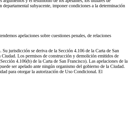
argumentos y el testimonio de los apelantes, los titulares de
ión departamental subyacente, imponer condiciones a la determinación
tendemos apelaciones sobre cuestiones penales, de relaciones
Su jurisdicción se deriva de la Sección 4.106 de la Carta de San
la Ciudad. Los permisos de construcción y demolición emitidos de
Sección 4.106(b) de la Carta de San Francisco). Las apelaciones de la
 puede ser apelado ante ningún organismo del gobierno de la Ciudad.
idad para otorgar la autorización de Uso Condicional. El