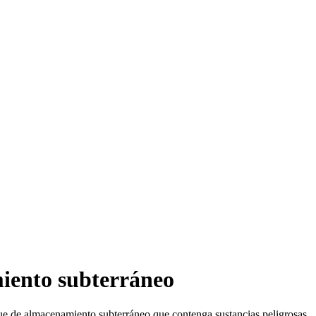
iento subterráneo
e de almacenamiento subterráneo que contenga sustancias peligrosas.