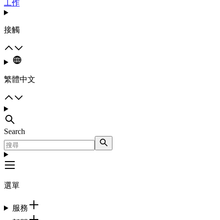
工作
接觸
繁體中文
Search
選單
服務