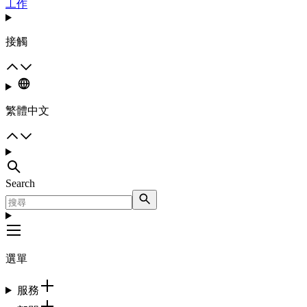
工作
接觸
繁體中文
Search
選單
服務