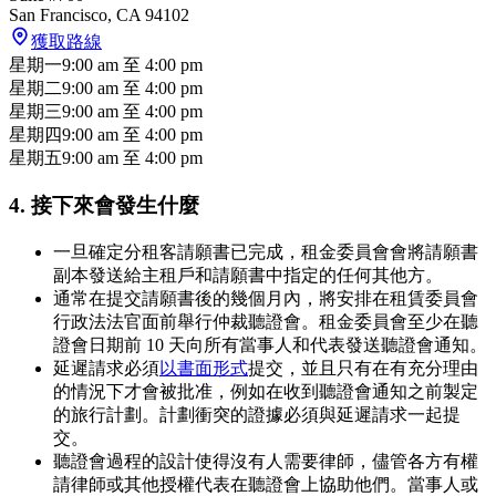
San Francisco
,
CA
94102
獲取路線
星期一
9:00 am
至
4:00 pm
星期二
9:00 am
至
4:00 pm
星期三
9:00 am
至
4:00 pm
星期四
9:00 am
至
4:00 pm
星期五
9:00 am
至
4:00 pm
4. 接下來會發生什麼
一旦確定分租客請願書已完成，租金委員會會將請願書
副本發送給主租戶和請願書中指定的任何其他方。
通常在提交請願書後的幾個月內，將安排在租賃委員會
行政法法官面前舉行仲裁聽證會。租金委員會至少在聽
證會日期前 10 天向所有當事人和代表發送聽證會通知。
延遲請求必須
以書面形式
提交，並且只有在有充分理由
的情況下才會被批准，例如在收到聽證會通知之前製定
的旅行計劃。計劃衝突的證據必須與延遲請求一起提
交。
聽證會過程的設計使得沒有人需要律師，儘管各方有權
請律師或其他授權代表在聽證會上協助他們。當事人或