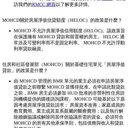
訪我們的
RMCC 網頁
以了解更多詳情。
MOHCD關於房屋淨值信貸額度（HELOC）的政策是什麼？
MOHCD 不允許房屋淨值信用額度 (HELOC)。該政策旨
在保護擁有 MOHCD 貸款和留置權的房主。 HELOC 通
常涉及可變利率而不是固定利率。 MOHCD 不允許浮動
利率貸款融資。
住房和社區發展部（MOHCD）關於基礎住宅單元「房屋淨值
貸款」的政策是什麼？
由 MOHCD 管理的 BMR 單元的業主必須在申請房屋淨
值貸款之前聯繫 MOHCD 並獲得批准。在申請此類貸款
之前，BMR 房主必須參加 HUD 批准的非營利性住房諮
詢機構提供的購後諮詢課程。 MOHCD 可能基於以下原
因考慮房屋淨值貸款請求： 房屋資本改善；家庭成員的
教育費用、業主或其直系親屬的醫療費用；以及執行解
除婚姻協議或解除同居伴侶協議所需的資金。必須符合
MOHCD 的所有其他承保準則，包括債務與收入和貸款