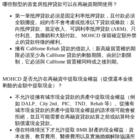
哪些類型的首套房抵押貸款可以在再融資期間使用？
第一筆抵押貸款必須是固定利率抵押貸款，且付款必須
全額攤提。紐約市不會考慮或批准以下貸款或條款：反
向抵押貸款、規定收入、可調利率抵押貸款 (ARM)、只
付利息、負攤銷和大額付款。 MOHCD 保留確定額外禁
止的貸款特徵的權利。
擁有 CalHome Rehab 貸款的借款人：新高級留置權的期
限必須至少為 CalHome 貸款的剩餘期限。由於計劃限
制，它必須與 CalHome 留置權同時或之後到期。
MOHCD 是否允許在再融資中提取現金權益（從償還本金後
剩餘的金額中提取現金）？
不允許從擁有城市現金貸款的房產中提取現金權益（例
如 DALP、City 2nd、PIC、TND、Rehab 等）。從擁有
城市現金貸款的房產中提取現金權益的請求很可能會被
拒絕，並且可能需要在再融資貸款結算之前或結算時全
額償還現金貸款。
僅在特殊情況下才允許提取 BMR 財產的現金權益：資
本改善、教育費用、醫療費用以及實施婚姻解除協議所