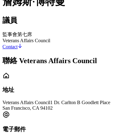
詹姆斯·博特曼
議員
監事會第七席
Veterans Affairs Council
Contact
聯絡 Veterans Affairs Council
地址
Veterans Affairs Council
1 Dr. Carlton B Goodlett Place
San Francisco
,
CA
94102
電子郵件