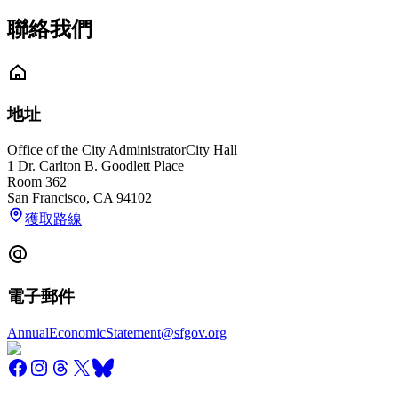
聯絡我們
地址
Office of the City Administrator
City Hall
1 Dr. Carlton B. Goodlett Place
Room 362
San Francisco
,
CA
94102
獲取路線
電子郵件
AnnualEconomicStatement@sfgov.org