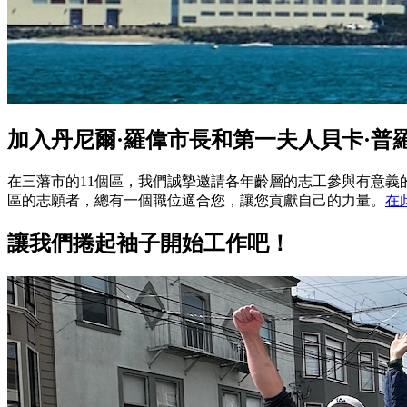
加入丹尼爾·羅偉市長和第一夫人貝卡·普
在三藩市的11個區，我們誠摯邀請各年齡層的志工參與有意
區的志願者，總有一個職位適合您，讓您貢獻自己的力量。
在
讓我們捲起袖子開始工作吧！