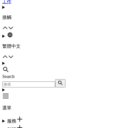
工作
接觸
繁體中文
Search
選單
服務