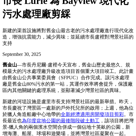
市長 Lurie 為 Bayview 現代化
污水處理廠剪綵
新建的渠首設施將對舊金山最古老的污水處理廠進行現代化改
造，增強抗震能力，減少異味；並延續市長盧裡對灣景社區的
支持
September 30, 2025
舊金山
—市長丹尼爾·盧裡今天宣布，舊金山歷史最悠久、規
模最大的污水處理廠升級改造項目首個重大項目竣工。此計畫
由舊金山公共事業委員會（SFPUC）合作完成。該污水處理
廠是舊金山80%污水的第一站，其運作效率將會提升，保護廠
區內其他關鍵的處理系統，並顯著減少灣景社區的異味。
新建的河堤設施是盧里市長支持灣景社區的最新舉措。昨天，
市長慶祝了灣景區一處新的戶外托兒所的啟用；上週，他為位
於獵人角造船廠中心地帶的
全新經濟適用房開發項目剪彩
。市
長最近也
為印度盆地公園的最後階段破土動工
，該項目將把灣
景-獵人角的兩個濱水空間合併成一個佔地十英畝的公園，新
增海灘、船屋、球場和遊樂場，並將灣景社區凝聚在一起。