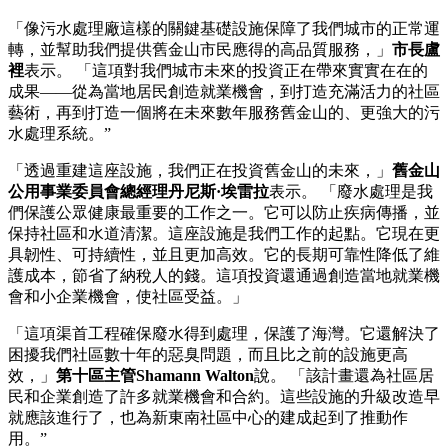
「像污水處理廠這樣的關鍵基礎設施保障了我們城市的正常運
轉，並幫助我們提供舊金山市民應得的高品質服務，」
市長盧
裡
表示。 「這項對我們城市未來的投資正在帶來實實在在的
成果——從為當地居民創造就業機會，到打造充滿活力的社區
藝術，再到打造一個將在未來數年服務舊金山的、更強大的污
水處理系統。”
「透過重建這座設施，我們正在投資舊金山的未來，」
舊金山
公用事業委員會總經理丹尼斯·埃雷拉
表示。 「廢水處理是我
們保護公眾健康最重要的工作之一。它可以防止疾病傳播，並
保持社區和水道清潔。這座設施是我們工作的起點。它現在更
具韌性、可持續性，並且更加高效。它的長期可靠性降低了維
護成本，節省了納稅人的錢。這項投資還通過創造當地就業機
會和小企業機會，使社區受益。」
「這項渠首工程確保廢水得到處理，保護了海灣。它還解決了
困擾我們社區數十年的惡臭問題，而且比之前的設施更高
效，」
第十區主管Shamann Walton
說。 「該計畫還為社區居
民和企業創造了許多就業機會和合約。這些設施的升級改造早
就應該進行了，也為新東南社區中心的建成起到了推動作
用。”