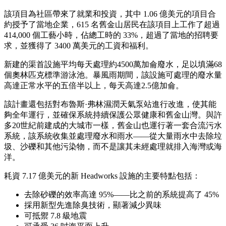
該項目為社區帶來了就業和投資，其中 1.06 億美元的項目合
約授予了當地企業，615 名舊金山居民在該項目上工作了超過
414,000 個工藝小時，佔總工時的 33%，超過了當地的招聘要
求，並獲得了 3400 萬美元的工資和福利。
新建的渠首設施平均每天處理約4500萬加侖廢水，足以填滿68
個奧林匹克標準游泳池。暴風雨期間，該設施可處理的廢水量
高達正常水平的五倍半以上，每天高達2.5億加侖。
該計畫還包括對布魯斯·弗林濕潤天氣泵站進行改進，使其能
夠全年運行，並確保系統持續保護公眾健康和舊金山灣。與許
多20世紀前建成的大城市一樣，舊金山也運行著一套合流污水
系統，該系統收集並處理廢水和雨水——從大量雨水中去除垃
圾、沙礫和其他污染物，而不是讓其未經處理就排入海灣或海
洋。
耗資 7.17 億美元的新 Headworks 設施的主要特點包括：
去除砂礫的效率高達 95%——比之前的系統提高了 45%
採用新型先進除臭技術，顯著減少異味
可抵禦 7.8 級地震