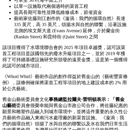
可承受 36 吋海平面上升
以單一設施取代兩個過時的渠首工程
提高長期可靠性並降低維修成本，節省資金
藝術家佐藤則江創作的《漩渦：我們的循環自然》長達
335 英尺，高 35 英尺，頌揚水與自然的聯繫，沿著設施
北側的埃文斯大道 (Evans Avenue) 延伸，介於蘭金街
(Rankin Street) 和昆特街 (Quint Street) 之間
該項目獲得了水環境聯合會的 2025 年項目卓越獎，認可該渠
首工程項目是該國領先的廢水升級項目之一，並於 2019 年獲
得了可持續基礎設施研究所頒發的遠景金獎，這是第一個獲得
此認可的城市項目。
《Whorl Whirl》藝術作品的創作得益於舊金山的《藝術豐富條
例》，該條例確保將渠首工程等項目的地上建設成本的 2% 用
於公共藝術。
舊金山藝術委員會文化
事務總監拉爾夫·雷明頓表示：「舊金
山藝術
委員會很榮幸能與舊金山市政公司合作，將佐藤紀惠的
願景和雕塑作品融入到城市環境中，並將這件重要的永久性公
共藝術作品融入東南污水處理廠的新渠首設施。 《漩渦：我
們的循環自然》頌揚了水與自然的聯繫以及水在我們日常生活
中的重要作用，為灣景社區打造了一個引人注目的新門戶。