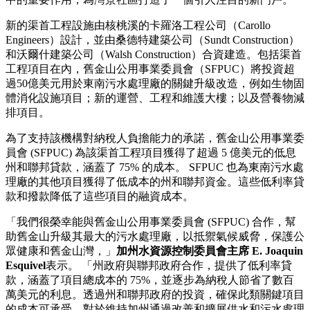
新的渠首工程設施由核桃溪的卡羅洛工程公司（Carollo
Engineers）設計，並由桑德特建築公司（Sundt Construction）
和沃爾什建築公司（Walsh Construction）合資建造。包括渠首
工程項目在內，舊金山公用事業委員會（SFPUC）將投資超
過50億美元用於東南污水處理廠的關鍵升級改造，例如生物固
體消化設施項目；新的運營、工程和維護大樓；以及營養物減
排項目。
為了支持該機構對納稅人負擔能力的承諾，舊金山公用事業委
員會 (SFPUC) 為該渠首工程項目獲得了超過 5 億美元的低息
州和聯邦貸款，涵蓋了 75% 的成本。 SFPUC 也為東南污水處
理廠的其他項目獲得了低成本的州和聯邦資金。這些低利率貸
款和撥款降低了這些項目的融資成本。
「我們很榮幸能與舊金山公用事業委員會 (SFPUC) 合作，幫
助舊金山升級其最大的污水處理廠，以抵禦氣候威脅，保護公
眾健康和舊金山灣，」
加州水資源控制委員會主席 E. Joaquin
Esquivel
表示。 「州政府與聯邦政府合作，提供了低利率貸
款，涵蓋了項目總成本的 75%，並逐步為納稅人節省了數百
萬美元的利息。透過州和聯邦政府的投資，確保此類關鍵項目
的成本可承受，對於維持加州通過改善和擴展供水和污水處理