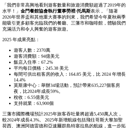
「我們非常高興地看到遊客數量和旅遊消費額超過了2019年的
水平！」
金門餐館協會執行董事勞裡·托馬斯
表示，「隨著
2026年世界盃和其他重大賽事的到來，我們希望今年夏秋兩季
能吸引更多顧客光臨我們的餐廳、三藩市和咖啡館，體驗我們
充滿活力和令人興奮的遊客旅遊。
2025 年成果亮點：
遊客人數：2370萬
遊客消費額：94億美元
飯店入住率：67.2%
平均每日價格：245.38 美元
每間可供出租客房的收入：164.85 美元，比 2024 年增長
14.4%
莫斯康中心：舉辦34場活動，預計帶來635,227個客房
夜，比2024年成長59%。
稅收：6.55億美元
支持就業：63,900個
三藩市國際機場預計2025年旅客吞吐量將超過5,450萬人次，
較2024年成長4.3%。 2025年新增航線包括飛往哥斯大黎加聖
荷西、澳洲阿德雷德和亞速爾群島特塞拉島的航線，進一步拓