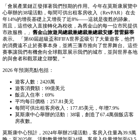
「會展產業鏈正發揮著我們預期的作用。今年在莫斯康展覽中
心舉辦的38場活動，每間可供出租客房收入（RevPAR）在去
年14%的增長基礎上又增長了近8%——這就是復甦的跡象。
而且，這些收入直接轉化為稅收，為舊金山的每一位市民提供
市政服務，」
舊金山旅遊局總裁兼總裁兼總裁安娜·普雷蘇蒂
表示。 「第60屆超級盃和FIFA世界盃吸引了大量遊客，他們
的消費遠不止於賽事本身，並將三藩市推向了世界舞台。這些
賽事讓我們有機會向全球觀眾展示我們的城市，並與世界各地
的與會者和觀眾建立聯繫。”
2026 年預測亮點包括：
遊客人數：2420萬
遊客消費額：99億美元
飯店入住率：69%
平均每日價格：257.81美元
每間可供出租客房收入：177.85美元，年增7.9%
莫斯康中心舉辦的活動：38場，創造了67.4萬個飯店客
房夜數。
莫斯康中心預計，2024年舉辦25場活動，客房入住量為39.9萬
晚；至2025年，活動數量增加至34場，客房入住量增加至63.5