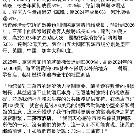
萬晚，較去年同期成長59%。 2026年，預計將舉辦38場活
動，客房入住量超過67.4萬晚，較2024年成長6%，累計增幅
達69%。
旅遊經濟研究所的數據預測國際旅遊將持續成長，預計到2026
年，三藩市的國際過夜遊客人數將成長4.5%，達到230萬人
次，高於2025年的220萬人次；國際旅客消費預計將增加
5.8%，達到52億美元。舊金山五大國際客源市場分別是墨西
哥、英國、中國、加拿大和印度。
2025年，旅遊業支持的就業機會達到63900個，高於2024年的
62,000個。遊客消費的60%發生在飯店以外的地方——餐廳、
零售店、藝術機構和遍布全市的社區商店。
「旅館業對三藩市的經濟活力至關重要。隨著遊客數量的持續
增長，其益處遠不止於酒店本身，它還能增強城市的稅收基
礎，並為我們社區賴以生存的公共服務提供支持。在酒店每消
費100美元，就會有超過200美元的消費帶動當地小型企業和餐
館的生意，這充分體現了我們行業與更廣泛的當地經濟之間的
緊密聯繫，
三藩市酒店
。 「我們衷心感謝市長羅偉及其團隊
所做的一切。沒有他們的努力，這一切都不可能實現。讓我們
繼續前進，正如我們市長所說：加油，三藩市！”