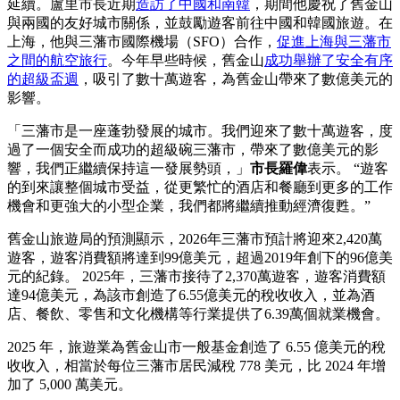
延續。盧里市長近期
造訪了中國和南韓
，期間他慶祝了舊金山
與兩國的友好城市關係，並鼓勵遊客前往中國和韓國旅遊。在
上海，他與三藩市國際機場（SFO）合作，
促進上海與三藩市
之間的航空旅行
。今年早些時候，舊金山
成功舉辦了安全有序
的超級盃週
，吸引了數十萬遊客，為舊金山帶來了數億美元的
影響。
「三藩市是一座蓬勃發展的城市。我們迎來了數十萬遊客，度
過了一個安全而成功的超級碗三藩市，帶來了數億美元的影
響，我們正繼續保持這一發展勢頭，」
市長羅偉
表示。 “遊客
的到來讓整個城市受益，從更繁忙的酒店和餐廳到更多的工作
機會和更強大的小型企業，我們都將繼續推動經濟復甦。”
舊金山旅遊局的預測顯示，2026年三藩市預計將迎來2,420萬
遊客，遊客消費額將達到99億美元，超過2019年創下的96億美
元的紀錄。 2025年，三藩市接待了2,370萬遊客，遊客消費額
達94億美元，為該市創造了6.55億美元的稅收收入，並為酒
店、餐飲、零售和文化機構等行業提供了6.39萬個就業機會。
2025 年，旅遊業為舊金山市一般基金創造了 6.55 億美元的稅
收收入，相當於每位三藩市居民減稅 778 美元，比 2024 年增
加了 5,000 萬美元。