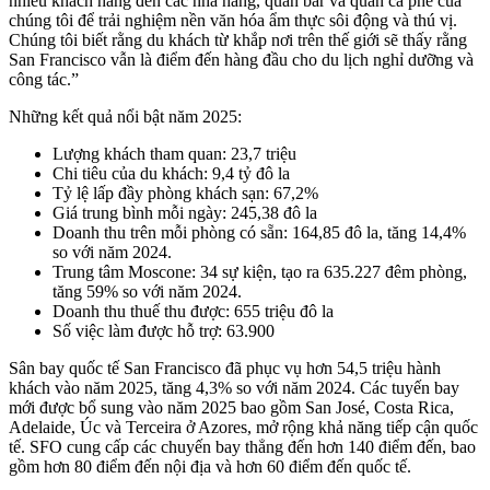
nhiều khách hàng đến các nhà hàng, quán bar và quán cà phê của
chúng tôi để trải nghiệm nền văn hóa ẩm thực sôi động và thú vị.
Chúng tôi biết rằng du khách từ khắp nơi trên thế giới sẽ thấy rằng
San Francisco vẫn là điểm đến hàng đầu cho du lịch nghỉ dưỡng và
công tác.”
Những kết quả nổi bật năm 2025:
Lượng khách tham quan: 23,7 triệu
Chi tiêu của du khách: 9,4 tỷ đô la
Tỷ lệ lấp đầy phòng khách sạn: 67,2%
Giá trung bình mỗi ngày: 245,38 đô la
Doanh thu trên mỗi phòng có sẵn: 164,85 đô la, tăng 14,4%
so với năm 2024.
Trung tâm Moscone: 34 sự kiện, tạo ra 635.227 đêm phòng,
tăng 59% so với năm 2024.
Doanh thu thuế thu được: 655 triệu đô la
Số việc làm được hỗ trợ: 63.900
Sân bay quốc tế San Francisco đã phục vụ hơn 54,5 triệu hành
khách vào năm 2025, tăng 4,3% so với năm 2024. Các tuyến bay
mới được bổ sung vào năm 2025 bao gồm San José, Costa Rica,
Adelaide, Úc và Terceira ở Azores, mở rộng khả năng tiếp cận quốc
tế. SFO cung cấp các chuyến bay thẳng đến hơn 140 điểm đến, bao
gồm hơn 80 điểm đến nội địa và hơn 60 điểm đến quốc tế.