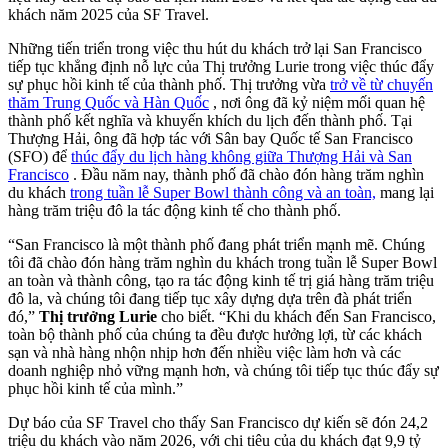
khách năm 2025 của SF Travel.
Những tiến triển trong việc thu hút du khách trở lại San Francisco
tiếp tục khẳng định nỗ lực của Thị trưởng Lurie trong việc thúc đẩy
sự phục hồi kinh tế của thành phố. Thị trưởng vừa
trở về từ chuyến
thăm Trung Quốc và Hàn Quốc
, nơi ông đã kỷ niệm mối quan hệ
thành phố kết nghĩa và khuyến khích du lịch đến thành phố. Tại
Thượng Hải, ông đã hợp tác với Sân bay Quốc tế San Francisco
(SFO) để
thúc đẩy du lịch hàng không giữa Thượng Hải và San
Francisco
. Đầu năm nay, thành phố đã chào đón hàng trăm nghìn
du khách
trong tuần lễ Super Bowl thành công và an toàn,
mang lại
hàng trăm triệu đô la tác động kinh tế cho thành phố.
“San Francisco là một thành phố đang phát triển mạnh mẽ. Chúng
tôi đã chào đón hàng trăm nghìn du khách trong tuần lễ Super Bowl
an toàn và thành công, tạo ra tác động kinh tế trị giá hàng trăm triệu
đô la, và chúng tôi đang tiếp tục xây dựng dựa trên đà phát triển
đó,”
Thị trưởng Lurie
cho biết. “Khi du khách đến San Francisco,
toàn bộ thành phố của chúng ta đều được hưởng lợi, từ các khách
sạn và nhà hàng nhộn nhịp hơn đến nhiều việc làm hơn và các
doanh nghiệp nhỏ vững mạnh hơn, và chúng tôi tiếp tục thúc đẩy sự
phục hồi kinh tế của mình.”
Dự báo của SF Travel cho thấy San Francisco dự kiến ​​sẽ đón 24,2
triệu du khách vào năm 2026, với chi tiêu của du khách đạt 9,9 tỷ