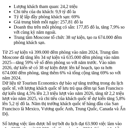
Lượng khách tham quan: 24,2 triệu
Chi tiêu của du khách: 9,9 tỷ đô la
Tỷ lệ lấp đầy phòng khách sạn: 69%
Giá trung bình mỗi ngày: 257,81 đô la
Doanh thu trên mỗi phòng có sẵn: 177,85 đô la, tăng 7,9% so
với cùng kỳ năm ngoái.
Trung tâm Moscone tổ chức 38 sự kiện, tạo ra 674.000 đêm
phòng khách sạn.
Từ 25 sự kiện và 399.000 đêm phòng vào năm 2024, Trung tâm
Moscone đã tăng lên 34 sự kiện và 635.000 đêm phòng vào năm
2025—tăng 59% về số đêm phòng so với năm trước. Vào năm
2026, dự kiến ​​sẽ có 38 sự kiện được lên kế hoạch, tạo ra hơn
674.000 đêm phòng, tăng thêm 6% và tổng cộng tăng 69% so với
năm 2024.
Dữ liệu từ Tourism Economics dự báo sự tăng trưởng trong du lịch
quốc tế, với lượng khách quốc tế lưu trú qua đêm tại San Francisco
dự kiến ​​tăng 4,5% lên 2,3 triệu lượt vào năm 2026, tăng từ 2,2 triệu
lượt vào năm 2025, và chi tiêu của khách quốc tế dự kiến ​​tăng 5,8%
lên 5,2 tỷ đô la. Năm thị trường khách quốc tế hàng đầu của San
Francisco là Mexico, Vương quốc Anh, Trung Quốc, Canada và Ấn
Độ.
Số lượng việc làm được hỗ trợ bởi du lịch đạt 63.900 việc làm vào