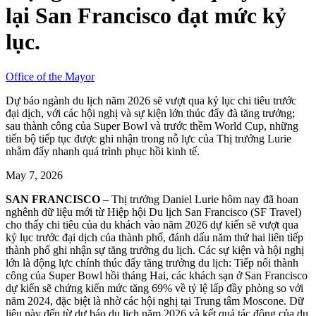
lại San Francisco đạt mức kỷ
lục.
Office of the Mayor
Dự báo ngành du lịch năm 2026 sẽ vượt qua kỷ lục chi tiêu trước
đại dịch, với các hội nghị và sự kiện lớn thúc đẩy đà tăng trưởng;
sau thành công của Super Bowl và trước thềm World Cup, những
tiến bộ tiếp tục được ghi nhận trong nỗ lực của Thị trưởng Lurie
nhằm đẩy nhanh quá trình phục hồi kinh tế.
May 7, 2026
SAN FRANCISCO
– Thị trưởng Daniel Lurie hôm nay đã hoan
nghênh dữ liệu mới từ Hiệp hội Du lịch San Francisco (SF Travel)
cho thấy chi tiêu của du khách vào năm 2026 dự kiến ​​sẽ vượt qua
kỷ lục trước đại dịch của thành phố, đánh dấu năm thứ hai liên tiếp
thành phố ghi nhận sự tăng trưởng du lịch. Các sự kiện và hội nghị
lớn là động lực chính thúc đẩy tăng trưởng du lịch: Tiếp nối thành
công của Super Bowl hồi tháng Hai, các khách sạn ở San Francisco
dự kiến ​​sẽ chứng kiến ​​mức tăng 69% về tỷ lệ lấp đầy phòng so với
năm 2024, đặc biệt là nhờ các hội nghị tại Trung tâm Moscone. Dữ
liệu này đến từ dự báo du lịch năm 2026 và kết quả tác động của du