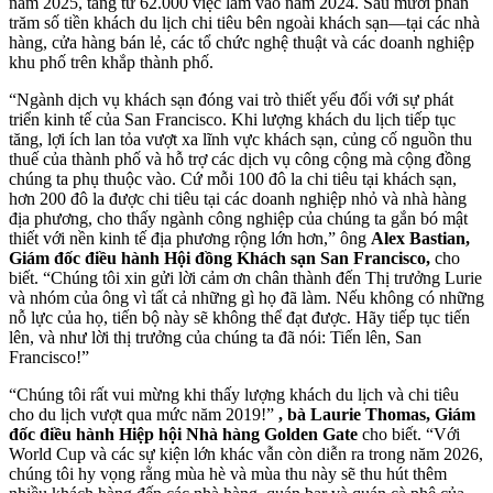
năm 2025, tăng từ 62.000 việc làm vào năm 2024. Sáu mươi phần
trăm số tiền khách du lịch chi tiêu bên ngoài khách sạn—tại các nhà
hàng, cửa hàng bán lẻ, các tổ chức nghệ thuật và các doanh nghiệp
khu phố trên khắp thành phố.
“Ngành dịch vụ khách sạn đóng vai trò thiết yếu đối với sự phát
triển kinh tế của San Francisco. Khi lượng khách du lịch tiếp tục
tăng, lợi ích lan tỏa vượt xa lĩnh vực khách sạn, củng cố nguồn thu
thuế của thành phố và hỗ trợ các dịch vụ công cộng mà cộng đồng
chúng ta phụ thuộc vào. Cứ mỗi 100 đô la chi tiêu tại khách sạn,
hơn 200 đô la được chi tiêu tại các doanh nghiệp nhỏ và nhà hàng
địa phương, cho thấy ngành công nghiệp của chúng ta gắn bó mật
thiết với nền kinh tế địa phương rộng lớn hơn,” ông
Alex Bastian,
Giám đốc điều hành Hội đồng Khách sạn San Francisco,
cho
biết. “Chúng tôi xin gửi lời cảm ơn chân thành đến Thị trưởng Lurie
và nhóm của ông vì tất cả những gì họ đã làm. Nếu không có những
nỗ lực của họ, tiến bộ này sẽ không thể đạt được. Hãy tiếp tục tiến
lên, và như lời thị trưởng của chúng ta đã nói: Tiến lên, San
Francisco!”
“Chúng tôi rất vui mừng khi thấy lượng khách du lịch và chi tiêu
cho du lịch vượt qua mức năm 2019!”
, bà Laurie Thomas, Giám
đốc điều hành Hiệp hội Nhà hàng Golden Gate
cho biết. “Với
World Cup và các sự kiện lớn khác vẫn còn diễn ra trong năm 2026,
chúng tôi hy vọng rằng mùa hè và mùa thu này sẽ thu hút thêm