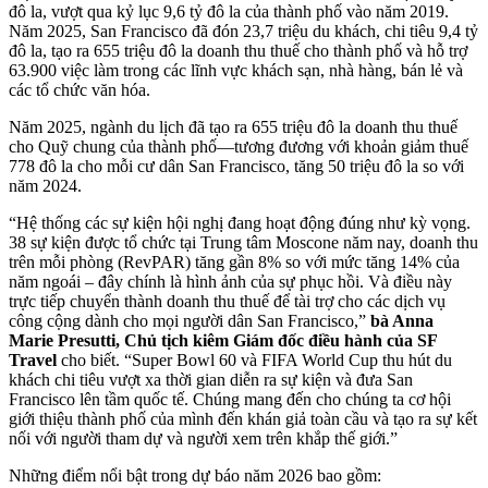
đô la, vượt qua kỷ lục 9,6 tỷ đô la của thành phố vào năm 2019.
Năm 2025, San Francisco đã đón 23,7 triệu du khách, chi tiêu 9,4 tỷ
đô la, tạo ra 655 triệu đô la doanh thu thuế cho thành phố và hỗ trợ
63.900 việc làm trong các lĩnh vực khách sạn, nhà hàng, bán lẻ và
các tổ chức văn hóa.
Năm 2025, ngành du lịch đã tạo ra 655 triệu đô la doanh thu thuế
cho Quỹ chung của thành phố—tương đương với khoản giảm thuế
778 đô la cho mỗi cư dân San Francisco, tăng 50 triệu đô la so với
năm 2024.
“Hệ thống các sự kiện hội nghị đang hoạt động đúng như kỳ vọng.
38 sự kiện được tổ chức tại Trung tâm Moscone năm nay, doanh thu
trên mỗi phòng (RevPAR) tăng gần 8% so với mức tăng 14% của
năm ngoái – đây chính là hình ảnh của sự phục hồi. Và điều này
trực tiếp chuyển thành doanh thu thuế để tài trợ cho các dịch vụ
công cộng dành cho mọi người dân San Francisco,”
bà Anna
Marie Presutti, Chủ tịch kiêm Giám đốc điều hành của SF
Travel
cho biết. “Super Bowl 60 và FIFA World Cup thu hút du
khách chi tiêu vượt xa thời gian diễn ra sự kiện và đưa San
Francisco lên tầm quốc tế. Chúng mang đến cho chúng ta cơ hội
giới thiệu thành phố của mình đến khán giả toàn cầu và tạo ra sự kết
nối với người tham dự và người xem trên khắp thế giới.”
Những điểm nổi bật trong dự báo năm 2026 bao gồm: