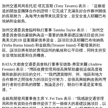
加州交通局局長托尼·塔瓦雷斯 (Tony Tavares) 表示：「這條坡
道的開放是團隊合作的證明！它完成了充滿良好合作夥伴關係
的長期努力，為海灣大橋帶來抗震安全，並安全進入耶爾巴布
埃納和金銀島。
加州交通委員會臨時執行董事 Tanisha Taylor 表示：「加州交
通委員會很自豪能夠為這一重要的換乘基礎設施項目提供200
萬美元的1B 提案國家債券資金，該項目涉及耶爾巴布埃納島
(Yerba Buena Island) 和金銀島(Treasure Island) 不斷發展的社
區。該項目將有助於實現該州的氣候和公平目標，同時支持安
全並增加就業和住房機會。
BATA/大都會交通委員會執行董事安德魯·弗雷米爾 (Andrew
Fremier) 表示：“灣區收費管理局很高興幫助慶祝這個高度複
雜和創新的項目的交付。” “我們讚賞聯邦、州、地區和地方
合作夥伴之間強有力的項目交付努力，並很高興能夠改善跨灣
旅行者前往群島的聯繫，無論是步行、騎自行車還是駕車抵
達。”
金銀島開發局董事會主席 V. Fei Tsen 表示：“我感謝交通管理
局和所有資助合作夥伴提供了另一個偉大的基礎設施項目，以