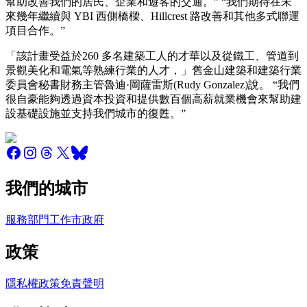
幫助改善我們的居民、企業和遊客的交通。” “我們期待在未
來幾年繼續與 YBI 西側橋樑、Hillcrest 路改善和其他多式聯運
項目合作。”
「該計畫受益於260 多名建築工人的才華以及從鐵工、管道到
景觀美化和電氣等熟練行業的人才，」舊金山建築和建築行業
委員會秘書財務主管魯迪·岡薩雷斯(Rudy Gonzalez)說。 “我們
很自豪能夠透過資本投資和提供數百個高薪就業機會來幫助建
設基礎設施並支持我們城市的復甦。”
我們的城市
服務
部門
工作
市政府
政策
隱私權政策
免責聲明