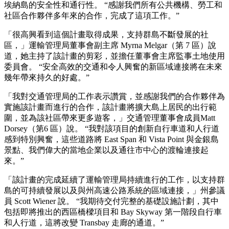
埃納島的安全性和通行性。 “感謝我們所有公共機構、勞工和
社區合作夥伴多年來的合作，完成了這項工作。”
「很高興看到這個計畫取得成果，支持群島不斷發展的社
區，」運輸管理局董事會副主席 Myrna Melgar（第 7 區）說
道，她主持了該計畫的剪彩，並擔任董事會主席監事土地使用
委員會。 “安全高效的交通和令人興奮的新區域連接將在未來
幾年帶來持久的好處。”
「我對交通管理局的工作表示讚賞，並感謝我們的合作夥伴為
實施該計畫而進行的合作，該計畫將擴大島上居民的出行範
圍，並為該社區帶來更多遊客，」交通管理董事會成員Matt
Dorsey（第6 區）說。 “我對該項目的創新自行車道和人行道
感到特別興奮，這些道路將 East Span 和 Vista Point 與金銀島
景點、我們偉大的當地企業以及通往市中心的渡輪連接起
來。”
「該計畫的完成延續了運輸管理局持續進行的工作，以支持群
島的可持續發展以及與州高速公路系統的區域連接，」州參議
員 Scott Wiener 說。 “我期待交付完整的基礎設施計劃，其中
包括即將推出的西區橋樑項目和 Bay Skyway 第一階段自行車
和人行道，這將改變 Transbay 走廊的通道。”