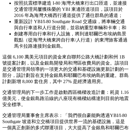
按照抗震標準建造 I-80 海灣大橋東行出口匝道，並連接
交通管理局屢獲殊榮的 YBI 東邊匝道項目，該項目於
2016 年為海灣大橋西行通道提供了通往群島的通道；
重新設計 YBI/I-80 Southgate Road 交通線，將車輛交通
與自行車道和人行道分開，並容納重型車輛和卡車；和
創建專用自行車和行人設施，將到達耶爾巴布埃納島景
觀點（從海灣大橋東跨自行車/人行道）的東灣旅客通過
馬卡拉路連接到​​金銀島。
這個 6,100 萬美元項目的資金來自聯邦公路大橋計劃和州 1B
號提案計劃，以及金銀島開發局和灣區收費局的資金。該項目
是交通管理局領導的一項更大的交通和基礎設施更新計劃的一
部分，該計劃旨在支持金銀島和耶爾巴布埃納島的重建。群島
計劃新增 8,000 套住房，其中 27% 是經濟適用房。
交通管理局的下一步工作是啟動西區橋樑改造計畫：耗資 1.16
億美元，使金銀島路沿線的八座現有橋樑結構達到目前的地震
安全標準。
交通管理局董事會主席表示：「我們很自豪能夠透過YBI/I-80
Southgate 坡道和立交橋項目提供世界一流的基礎設施，這是
一個真正創新的多式聯運項目，大大提高了金銀島和耶爾巴布