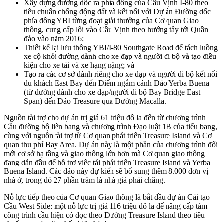
Xây dựng đường dốc ra phía đông của Cầu Vịnh I-80 theo
tiêu chuẩn chống động đất và kết nối với Dự án Đường dốc
phía đông YBI từng đoạt giải thưởng của Cơ quan Giao
thông, cung cấp lối vào Cầu Vịnh theo hướng tây tới Quần
đảo vào năm 2016;
Thiết kế lại lưu thông YBI/I-80 Southgate Road để tách luồng
xe cộ khỏi đường dành cho xe đạp và người đi bộ và tạo điều
kiện cho xe tải và xe hạng nặng; và
Tạo ra các cơ sở dành riêng cho xe đạp và người đi bộ kết nối
du khách East Bay đến Điểm ngắm cảnh Đảo Yerba Buena
(từ đường dành cho xe đạp/người đi bộ Bay Bridge East
Span) đến Đảo Treasure qua Đường Macalla.
Nguồn tài trợ cho dự án trị giá 61 triệu đô la đến từ chương trình
Cầu đường bộ liên bang và chương trình Đạo luật 1B của tiểu bang,
cùng với nguồn tài trợ từ Cơ quan phát triển Treasure Island và Cơ
quan thu phí Bay Area. Dự án này là một phần của chương trình đổi
mới cơ sở hạ tầng và giao thông lớn hơn mà Cơ quan giao thông
đang dẫn đầu để hỗ trợ việc tái phát triển Treasure Island và Yerba
Buena Island. Các đảo này dự kiến sẽ bổ sung thêm 8.000 đơn vị
nhà ở, trong đó 27 phần trăm là nhà giá phải chăng.
Nỗ lực tiếp theo của Cơ quan Giao thông là bắt đầu dự án Cải tạo
Cầu West Side: một nỗ lực trị giá 116 triệu đô la để nâng cấp tám
công trình cầu hiện có dọc theo Đường Treasure Island theo tiêu