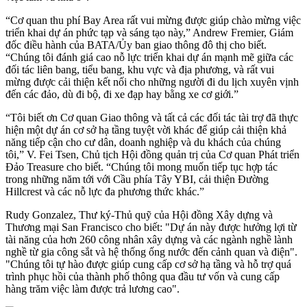
“Cơ quan thu phí Bay Area rất vui mừng được giúp chào mừng việc
triển khai dự án phức tạp và sáng tạo này,” Andrew Fremier, Giám
đốc điều hành của BATA/Ủy ban giao thông đô thị cho biết.
“Chúng tôi đánh giá cao nỗ lực triển khai dự án mạnh mẽ giữa các
đối tác liên bang, tiểu bang, khu vực và địa phương, và rất vui
mừng được cải thiện kết nối cho những người đi du lịch xuyên vịnh
đến các đảo, dù đi bộ, đi xe đạp hay bằng xe cơ giới.”
“Tôi biết ơn Cơ quan Giao thông và tất cả các đối tác tài trợ đã thực
hiện một dự án cơ sở hạ tầng tuyệt vời khác để giúp cải thiện khả
năng tiếp cận cho cư dân, doanh nghiệp và du khách của chúng
tôi,” V. Fei Tsen, Chủ tịch Hội đồng quản trị của Cơ quan Phát triển
Đảo Treasure cho biết. “Chúng tôi mong muốn tiếp tục hợp tác
trong những năm tới với Cầu phía Tây YBI, cải thiện Đường
Hillcrest và các nỗ lực đa phương thức khác.”
Rudy Gonzalez, Thư ký-Thủ quỹ của Hội đồng Xây dựng và
Thương mại San Francisco cho biết: "Dự án này được hưởng lợi từ
tài năng của hơn 260 công nhân xây dựng và các ngành nghề lành
nghề từ gia công sắt và hệ thống ống nước đến cảnh quan và điện".
"Chúng tôi tự hào được giúp cung cấp cơ sở hạ tầng và hỗ trợ quá
trình phục hồi của thành phố thông qua đầu tư vốn và cung cấp
hàng trăm việc làm được trả lương cao".