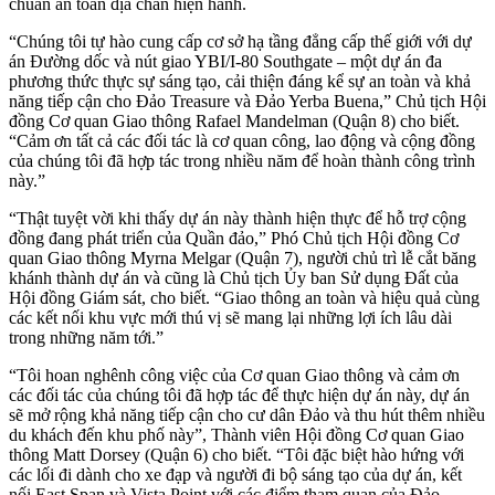
chuẩn an toàn địa chấn hiện hành.
“Chúng tôi tự hào cung cấp cơ sở hạ tầng đẳng cấp thế giới với dự
án Đường dốc và nút giao YBI/I-80 Southgate – một dự án đa
phương thức thực sự sáng tạo, cải thiện đáng kể sự an toàn và khả
năng tiếp cận cho Đảo Treasure và Đảo Yerba Buena,” Chủ tịch Hội
đồng Cơ quan Giao thông Rafael Mandelman (Quận 8) cho biết.
“Cảm ơn tất cả các đối tác là cơ quan công, lao động và cộng đồng
của chúng tôi đã hợp tác trong nhiều năm để hoàn thành công trình
này.”
“Thật tuyệt vời khi thấy dự án này thành hiện thực để hỗ trợ cộng
đồng đang phát triển của Quần đảo,” Phó Chủ tịch Hội đồng Cơ
quan Giao thông Myrna Melgar (Quận 7), người chủ trì lễ cắt băng
khánh thành dự án và cũng là Chủ tịch Ủy ban Sử dụng Đất của
Hội đồng Giám sát, cho biết. “Giao thông an toàn và hiệu quả cùng
các kết nối khu vực mới thú vị sẽ mang lại những lợi ích lâu dài
trong những năm tới.”
“Tôi hoan nghênh công việc của Cơ quan Giao thông và cảm ơn
các đối tác của chúng tôi đã hợp tác để thực hiện dự án này, dự án
sẽ mở rộng khả năng tiếp cận cho cư dân Đảo và thu hút thêm nhiều
du khách đến khu phố này”, Thành viên Hội đồng Cơ quan Giao
thông Matt Dorsey (Quận 6) cho biết. “Tôi đặc biệt hào hứng với
các lối đi dành cho xe đạp và người đi bộ sáng tạo của dự án, kết
nối East Span và Vista Point với các điểm tham quan của Đảo