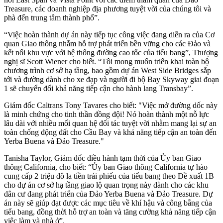
Treasure, các doanh nghiệp địa phương tuyệt vời của chúng tôi và
phà đến trung tâm thành phố”.
“Việc hoàn thành dự án này tiếp tục công việc đang diễn ra của Cơ
quan Giao thông nhằm hỗ trợ phát triển bền vững cho các Đảo và
kết nối khu vực với hệ thống đường cao tốc của tiểu bang”, Thượng
nghị sĩ Scott Wiener cho biết. “Tôi mong muốn triển khai toàn bộ
chương trình cơ sở hạ tầng, bao gồm dự án West Side Bridges sắp
tới và đường dành cho xe đạp và người đi bộ Bay Skyway giai đoạn
1 sẽ chuyển đổi khả năng tiếp cận cho hành lang Transbay”.
Giám đốc Caltrans Tony Tavares cho biết: "Việc mở đường dốc này
là minh chứng cho tinh thần đồng đội! Nó hoàn thành một nỗ lực
lâu dài với nhiều mối quan hệ đối tác tuyệt vời nhằm mang lại sự an
toàn chống động đất cho Cầu Bay và khả năng tiếp cận an toàn đến
Yerba Buena và Đảo Treasure."
Tanisha Taylor, Giám đốc điều hành tạm thời của Ủy ban Giao
thông California, cho biết: “Ủy ban Giao thông California tự hào
cung cấp 2 triệu đô la tiền trái phiếu của tiểu bang theo Đề xuất 1B
cho dự án cơ sở hạ tầng giao lộ quan trọng này dành cho các khu
dân cư đang phát triển của Đảo Yerba Buena và Đảo Treasure. Dự
án này sẽ giúp đạt được các mục tiêu về khí hậu và công bằng của
tiểu bang, đồng thời hỗ trợ an toàn và tăng cường khả năng tiếp cận
việc làm và nhà ở”.