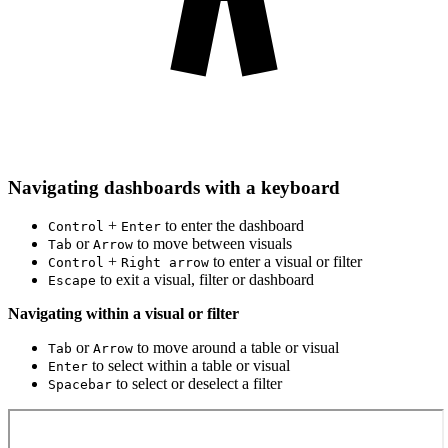
Navigating dashboards with a keyboard
+
to enter the dashboard
Control
Enter
or
to move between visuals
Tab
Arrow
+
to enter a visual or filter
Control
Right arrow
to exit a visual, filter or dashboard
Escape
Navigating within a visual or filter
or
to move around a table or visual
Tab
Arrow
to select within a table or visual
Enter
to select or deselect a filter
Spacebar