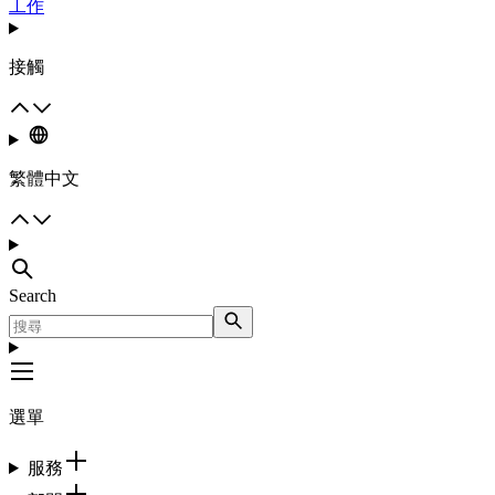
工作
接觸
繁體中文
Search
選單
服務