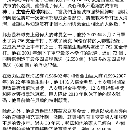
城市的代名詞。他體現了偉大、決心和永不退縮的城市精
神，」
主管丹尼·索特
說。 “當我們這座城市強勢回歸時，讓我
們向這位將每一次擊球都變成必看歷史、將無數本壘打送入海
灣、並讓世界知道沒有哪個地方能與舊金山相比的人致敬。”
邦茲是棒球史上最偉大的球員之一，他於 2007 年 8 月 7 日擊
出了第 756 支全壘打，打破了漢克·阿倫保持的大聯盟記錄，
並成為歷史上本壘打之王，其職業生涯總共擊出了 762 支全壘
打。他在 2001 年創下了單季最多本壘打的記錄，達到 73 個，
同時還創造了最多四壞球保送（2,558 個）和最多故意四壞球
保送（688 個）的歷史記錄。
在效力匹茲堡海盜隊 (1986-92 年) 和舊金山巨人隊 (1993-2007
年) 的 22 年職業生涯中，他 14 次入選全明星，七次獲得國家
聯盟最有價值球員獎、八次獲得金手套獎、12 次獲得銀棒獎
和兩次獲得擊球冠軍。巨人隊於 2018 年退休了他的球衣號
碼，他目前擔任貝爾的特別顧問。
除此之外，他還透過巴里邦茲家庭基金會，透過以成果為導向
的教育輔導和充實計劃，激勵、鼓舞和教育非裔美國人和服務
不足的青少年。過去 30 年來，邦茲和他的家人已經向一些備
受讚譽的當地項目捐贈了數百萬美元，例如 AIM High、