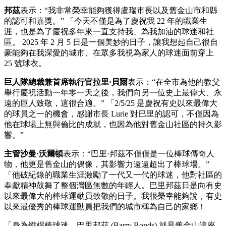
邦茲
表示：“我非常榮幸能夠獲得盧瑞市長以及舊金山市和縣
的認可和嘉獎。” 「今天不僅是為了慶祝我 22 年的職業生
涯，也是為了慶祝多年來一直支持我、為我加油的球迷和社
區。 2025 年 2 月 5 日是一個美妙的日子，讓我想起自己很自
豪能夠在我深愛的城市、在眾多我視為家人的球迷面前穿上
25 號球衣。
巨人隊總裁兼首席執行官拉里·貝爾
表示：“在全市為他的教父
舉行慶祝活動一年零一天之後，我們向另一位史上最偉大、永
遠的巨人致敬，這很合適。” 「2/5/25 是慶祝有史以來最偉大
的球員之一的機會，感謝市長 Lurie 對巴里的認可，不僅因為
他在球場上無與倫比的成就，也因為他對舊金山社區的持久影
響。”
主管沙曼·沃爾頓
表示：“巴里·邦茲不僅僅是一位棒球傳奇人
物，他更是舊金山的偶像，其影響力遠遠超出了棒球場。”
「他破紀錄的職業生涯激勵了一代又一代的球迷，他對社區的
奉獻精神鼓舞了整個灣區無數的年輕人。巴里邦茲日是向有史
以來最偉大的棒球運動員致敬的日子。我很榮幸能夠說，有史
以來最優秀的棒球運動員把我們的城市稱為自己的家鄉！
「身為鐵桿棒球迷，巴里邦茲 (Barry Bonds) 就是舊金山這座