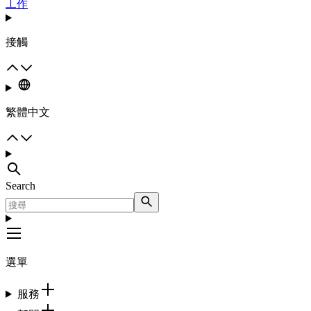
工作
接觸
繁體中文
Search
選單
服務