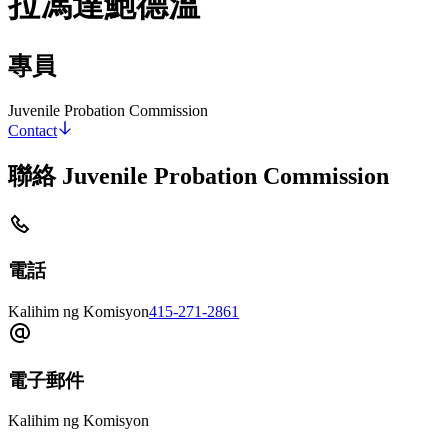
拉馮達鮑德溫
專員
Juvenile Probation Commission
Contact
聯絡 Juvenile Probation Commission
電話
Kalihim ng Komisyon
415-271-2861
電子郵件
Kalihim ng Komisyon