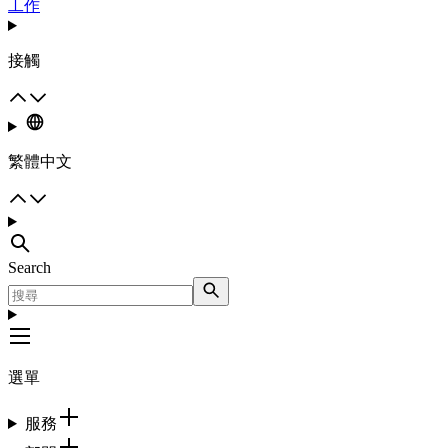
工作
接觸
繁體中文
Search
選單
服務