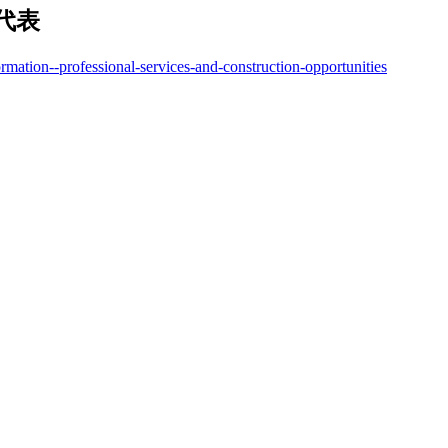
代表
rmation--professional-services-and-construction-opportunities