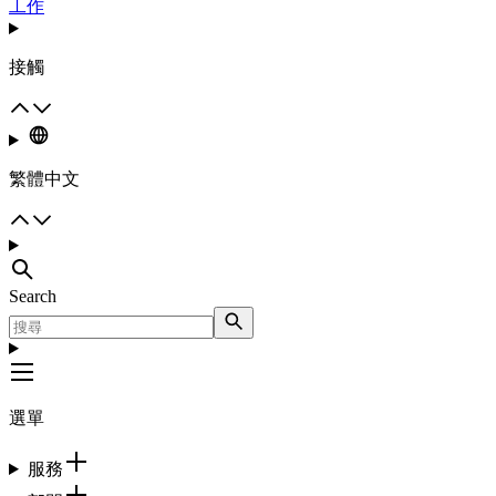
工作
接觸
繁體中文
Search
選單
服務