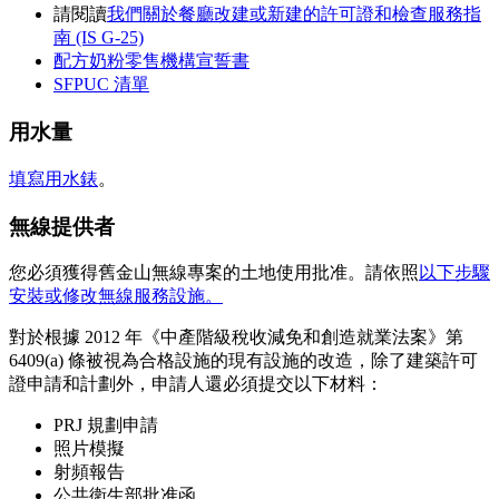
請閱讀
我們關於餐廳改建或新建的許可證和檢查服務指
南 (IS G-25)
配方奶粉零售機構宣誓書
SFPUC 清單
用水量
填寫用水錶
。
無線提供者
您必須獲得舊金山無線專案的土地使用批准。請依照
以下步驟
安裝或修改無線服務設施。
對於根據 2012 年《中產階級稅收減免和創造就業法案》第
6409(a) 條被視為合格設施的現有設施的改造，除了建築許可
證申請和計劃外，申請人還必須提交以下材料：
PRJ 規劃申請
照片模擬
射頻報告
公共衛生部批准函