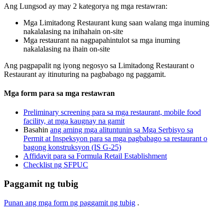
Ang Lungsod ay may 2 kategorya ng mga restawran:
Mga Limitadong Restaurant kung saan walang mga inuming
nakalalasing na inihahain on-site
Mga restaurant na nagpapahintulot sa mga inuming
nakalalasing na ihain on-site
Ang pagpapalit ng iyong negosyo sa Limitadong Restaurant o
Restaurant ay itinuturing na pagbabago ng paggamit.
Mga form para sa mga restawran
Preliminary screening para sa mga restaurant, mobile food
facility, at mga kaugnay na gamit
Basahin
ang aming mga alituntunin sa Mga Serbisyo sa
Permit at Inspeksyon para sa mga pagbabago sa restaurant o
bagong konstruksyon (IS G-25)
Affidavit para sa Formula Retail Establishment
Checklist ng SFPUC
Paggamit ng tubig
Punan ang mga form ng paggamit ng tubig
.