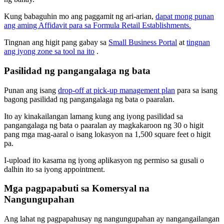
Kung babaguhin mo ang paggamit ng ari-arian,
dapat mong punan
ang aming Affidavit para sa Formula Retail Establishments.
Tingnan ang higit pang gabay sa
Small Business Portal
at
tingnan
ang iyong zone sa tool na ito
.
Pasilidad ng pangangalaga ng bata
Punan ang isang
drop-off at pick-up management plan
para sa isang
bagong pasilidad ng pangangalaga ng bata o paaralan.
Ito ay kinakailangan lamang kung ang iyong pasilidad sa
pangangalaga ng bata o paaralan ay magkakaroon ng 30 o higit
pang mga mag-aaral o isang lokasyon na 1,500 square feet o higit
pa.
I-upload ito kasama ng iyong aplikasyon ng permiso sa gusali o
dalhin ito sa iyong appointment.
Mga pagpapabuti sa Komersyal na
Nangungupahan
Ang lahat ng pagpapahusay ng nangungupahan ay nangangailangan