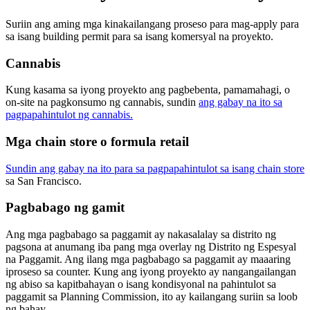
Suriin ang aming mga kinakailangang proseso para mag-apply para
sa isang building permit para sa isang komersyal na proyekto.
Cannabis
Kung kasama sa iyong proyekto ang pagbebenta, pamamahagi, o
on-site na pagkonsumo ng cannabis, sundin
ang gabay na ito sa
pagpapahintulot ng cannabis.
Mga chain store o formula retail
Sundin ang gabay na ito para sa pagpapahintulot sa isang chain store
sa San Francisco.
Pagbabago ng gamit
Ang mga pagbabago sa paggamit ay nakasalalay sa distrito ng
pagsona at anumang iba pang mga overlay ng Distrito ng Espesyal
na Paggamit. Ang ilang mga pagbabago sa paggamit ay maaaring
iproseso sa counter. Kung ang iyong proyekto ay nangangailangan
ng abiso sa kapitbahayan o isang kondisyonal na pahintulot sa
paggamit sa Planning Commission, ito ay kailangang suriin sa loob
ng bahay.