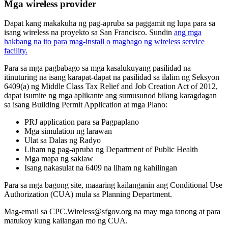
Mga wireless provider
Dapat kang makakuha ng pag-apruba sa paggamit ng lupa para sa
isang wireless na proyekto sa San Francisco. Sundin
ang mga
hakbang na ito para mag-install o magbago ng wireless service
facility.
Para sa mga pagbabago sa mga kasalukuyang pasilidad na
itinuturing na isang karapat-dapat na pasilidad sa ilalim ng Seksyon
6409(a) ng Middle Class Tax Relief and Job Creation Act of 2012,
dapat isumite ng mga aplikante ang sumusunod bilang karagdagan
sa isang Building Permit Application at mga Plano:
PRJ application para sa Pagpaplano
Mga simulation ng larawan
Ulat sa Dalas ng Radyo
Liham ng pag-apruba ng Department of Public Health
Mga mapa ng saklaw
Isang nakasulat na 6409 na liham ng kahilingan
Para sa mga bagong site, maaaring kailanganin ang Conditional Use
Authorization (CUA) mula sa Planning Department.
Mag-email sa CPC.Wireless@sfgov.org na may mga tanong at para
matukoy kung kailangan mo ng CUA.