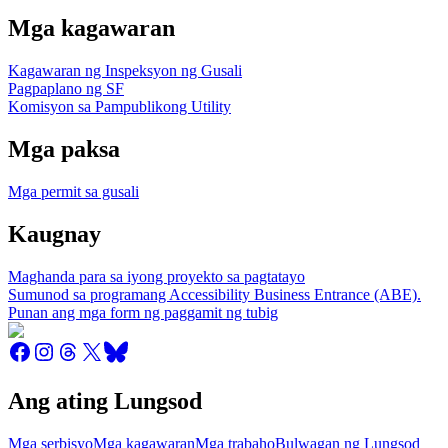
Mga kagawaran
Kagawaran ng Inspeksyon ng Gusali
Pagpaplano ng SF
Komisyon sa Pampublikong Utility
Mga paksa
Mga permit sa gusali
Kaugnay
Maghanda para sa iyong proyekto sa pagtatayo
Sumunod sa programang Accessibility Business Entrance (ABE).
Punan ang mga form ng paggamit ng tubig
Ang ating Lungsod
Mga serbisyo
Mga kagawaran
Mga trabaho
Bulwagan ng Lungsod