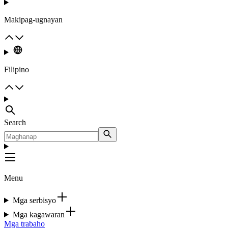
Makipag-ugnayan
Filipino
Search
Menu
Mga serbisyo
Mga kagawaran
Mga trabaho