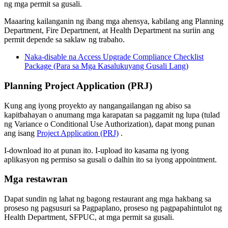
ng mga permit sa gusali.
Maaaring kailanganin ng ibang mga ahensya, kabilang ang Planning
Department, Fire Department, at Health Department na suriin ang
permit depende sa saklaw ng trabaho.
Naka-disable na Access Upgrade Compliance Checklist
Package (Para sa Mga Kasalukuyang Gusali Lang)
Planning Project Application (PRJ)
Kung ang iyong proyekto ay nangangailangan ng abiso sa
kapitbahayan o anumang mga karapatan sa paggamit ng lupa (tulad
ng Variance o Conditional Use Authorization), dapat mong punan
ang isang
Project Application (PRJ)
.
I-download ito at punan ito. I-upload ito kasama ng iyong
aplikasyon ng permiso sa gusali o dalhin ito sa iyong appointment.
Mga restawran
Dapat sundin ng lahat ng bagong restaurant ang mga hakbang sa
proseso ng pagsusuri sa Pagpaplano, proseso ng pagpapahintulot ng
Health Department, SFPUC, at mga permit sa gusali.