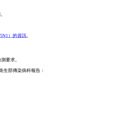
例。
5N1）的資訊
。
檢測要求。
衛生部傳染病科報告：