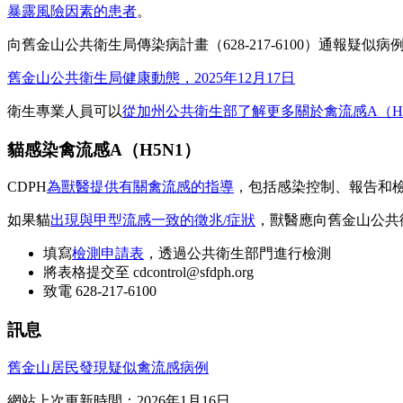
暴露風險因素的患者
。
向舊金山公共衛生局傳染病計畫（628-217-6100）通報疑似病
舊金山公共衛生局健康動態，2025年12月17日
衛生專業人員可以
從加州公共衛生部了解更多關於禽流感A（H
貓感染禽流感A（H5N1）
CDPH
為獸醫提供有關禽流感的指導
，包括感染控制、報告和
如果貓
出現與甲型流感一致的徵兆/症狀
，獸醫應向舊金山公共
填寫
檢測申請表
，透過公共衛生部門進行檢測
將表格提交至 cdcontrol@sfdph.org
致電 628-217-6100
訊息
舊金山居民發現疑似禽流感病例
網站上次更新時間：2026年1月16日