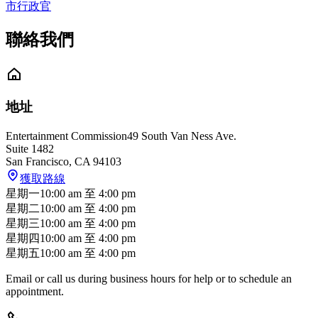
市行政官
聯絡我們
地址
Entertainment Commission
49 South Van Ness Ave.
Suite 1482
San Francisco
,
CA
94103
獲取路線
星期一
10:00 am
至
4:00 pm
星期二
10:00 am
至
4:00 pm
星期三
10:00 am
至
4:00 pm
星期四
10:00 am
至
4:00 pm
星期五
10:00 am
至
4:00 pm
Email or call us during business hours for help or to schedule an
appointment.