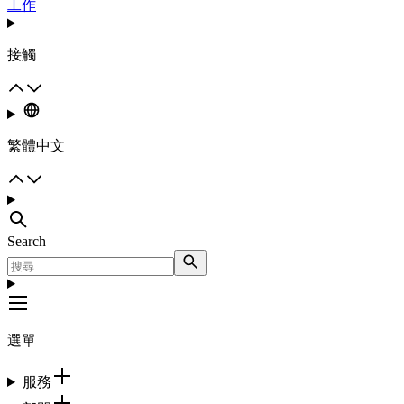
工作
接觸
繁體中文
Search
選單
服務