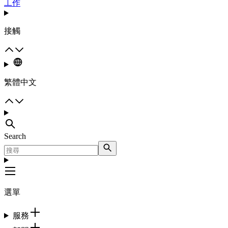
工作
接觸
繁體中文
Search
選單
服務