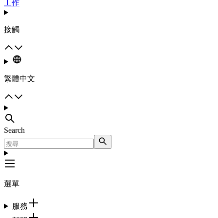
工作
接觸
繁體中文
Search
選單
服務