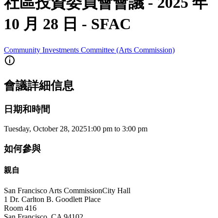
社區投資委員會會議 - 2025 年
10 月 28 日 - SFAC
Community Investments Committee (Arts Commission)
會議詳細信息
日期和時間
Tuesday, October 28, 2025
1:00 pm
to
3:00 pm
如何參與
親自
San Francisco Arts Commission
City Hall
1 Dr. Carlton B. Goodlett Place
Room 416
San Francisco
,
CA
94102