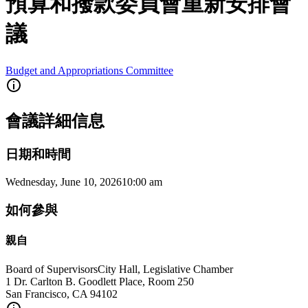
預算和撥款委員會重新安排會
議
Budget and Appropriations Committee
會議詳細信息
日期和時間
Wednesday, June 10, 2026
10:00 am
如何參與
親自
Board of Supervisors
City Hall, Legislative Chamber
1 Dr. Carlton B. Goodlett Place, Room 250
San Francisco
,
CA
94102